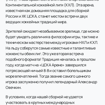
Континентальной хоккейной лиги (КХЛ). Эта арена,
известная как домашняя площадка для сборной
России и ХК ЦСКА, станет местом встречи двух
ведущих хоккейных традиций мира.
Зрителей ожидает незабываемое зрелище, где можно
будет увидеть различия в философии игры, тактике и
техническом мастерстве между игроками НХЛ и КХЛ.
На льду соберутся самые известные и талантливые
хоккеисты обеих лиг. Это уже вторая встреча
подобного формата! Традиция началась в прошлом
году, когда матч на «ЦСКА Арене» завершился
потрясающей ничьей 8:8 и оставил болельщикам
море впечатлений. Тогда звание самого ценного
игрока заслуженно получил легендарный Александр
Овечкин.
В условиях, когда нашей сборной не удается
участвовать в крупных международных