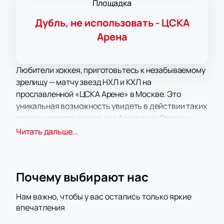
Площадка
Дубль, не использовать - ЦСКА
Аренa
Любители хоккея, приготовьтесь к незабываемому
зрелищу — матчу звезд НХЛ и КХЛ на
прославленной «ЦСКА Арене» в Москве. Это
уникальная возможность увидеть в действии таких
звезд мирового хоккея, как Александр Овечкин,
Артемий Панарин, Михаил Сергачев, Кирилл
Читать дальше...
Капризов и Александр Радулов. Они сразятся с
лучшими игроками Континентальной хоккейной
лиги, чтобы подарить болельщикам незабываемое
Почему выбирают нас
зрелище.
«ЦСКА Арена» — это современная площадка,
Нам важно, чтобы у вас остались только яркие
оснащенная по последнему слову техники. Она
впечатления
располагается в удобном месте с развитой