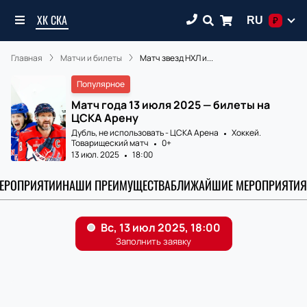
ХК СКА
RU
₽
Главная
Матчи и билеты
Матч звезд НХЛ и...
Популярное
Матч года 13 июля 2025 — билеты на
ЦСКА Арену
Дубль, не использовать - ЦСКА Аренa
Хоккей.
Товарищеский матч
0+
13 июл. 2025
18:00
МЕРОПРИЯТИИ
НАШИ ПРЕИМУЩЕСТВА
БЛИЖАЙШИЕ МЕРОПРИЯТИЯ