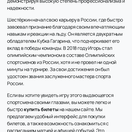
демонстрируя высокую степень профессионализма и
надежности.
Шестёркин начал свою карьеру в России, где быстро
завоевал признание благодаря своим впечатляющим
навыкам и реакции на льду. Он является двукратным
обладателем Кубка Гагарина, что подчеркивает его
вклад в победы команды. В 2018 году Игорь стал
олимпийским чемпионом в составе Олимпийских
спортсменов из России, хотя и не провел ни одной
минуты на турнире. За свои достижения он был
удостоен звания заслуженного мастера спорта
России.
Если вы хотите увидеть игру этого выдающегося
спортсмена своими глазами, вы можете легко и
быстро
купить билеты
на нашем сайте. Мы
предлагаем удобный интерфейс для покупки
билетов, а также возможность ознакомиться с
расписанием матчей и афишей событий. Это