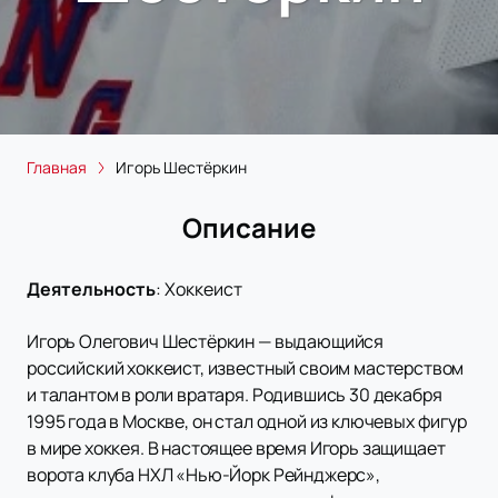
Главная
Игорь Шестёркин
Описание
Деятельность
:
Хоккеист
Игорь Олегович Шестёркин — выдающийся
российский хоккеист, известный своим мастерством
и талантом в роли вратаря. Родившись 30 декабря
1995 года в Москве, он стал одной из ключевых фигур
в мире хоккея. В настоящее время Игорь защищает
ворота клуба НХЛ «Нью-Йорк Рейнджерс»,