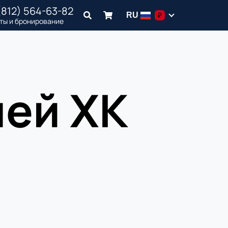
(812) 564-63-82
RU
₽
ты и бронирование
чей ХК