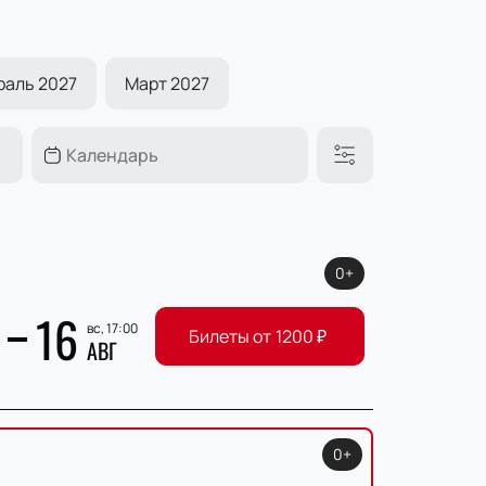
раль 2027
Март 2027
0+
16
вс, 17:00
Билеты от
1200
₽
АВГ
0+