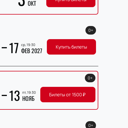
ОКТ
0+
17
ср, 19:30
Купить билеты
ФЕВ 2027
0+
13
пт, 19:30
Билеты от
1500
₽
НОЯБ
0+