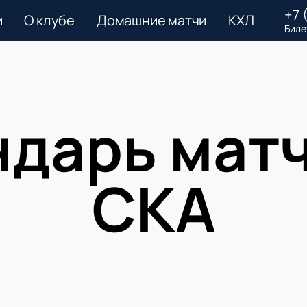
+7 
и
О клубе
Домашние матчи
КХЛ
Биле
дарь мат
СКА