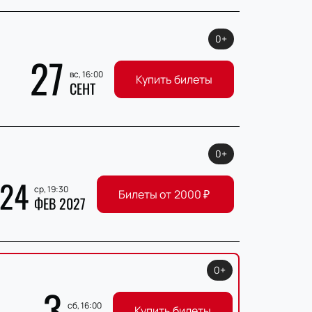
0+
27
вс, 16:00
Купить билеты
СЕНТ
0+
24
ср, 19:30
Билеты от
2000
₽
ФЕВ 2027
0+
3
сб, 16:00
Купить билеты