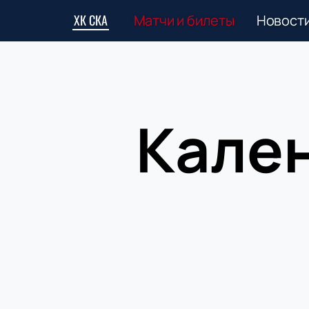
ХК СКА
Матчи и билеты
Новост
Кален