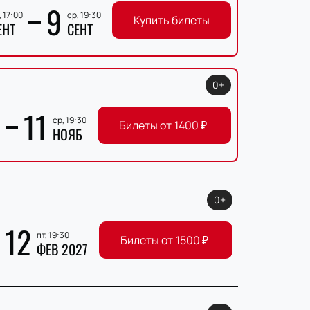
9
, 17:00
ср, 19:30
Купить билеты
ЕНТ
СЕНТ
0+
11
ср, 19:30
Билеты от
1400
₽
НОЯБ
0+
12
пт, 19:30
Билеты от
1500
₽
ФЕВ 2027