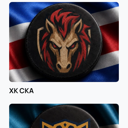
найдите лучшие позиции для просмотра игры;
Бронирование через сайт без очередей;
ВИП-ложи для любителей повышенного
комфорта;
Корпоративным клиентам — выгодные
условия покупки;
Возможность заказа по телефону для вашего
удобства;
Прозрачные цены на билеты — узнайте
стоимость заранее;
Покупка онлайн экономит ваше время перед
игрой;
На сайте всегда актуальные данные о
ХК СКА
наличии мест и стоимости.
Если вы хотите узнать продолжительность встречи
или сколько длится хоккейный матч, ознакомьтесь
с расписанием ближайших игр на нашем сайте
перед покупкой билета. Для настоящих фанатов
хоккея доступен широкий выбор мест и