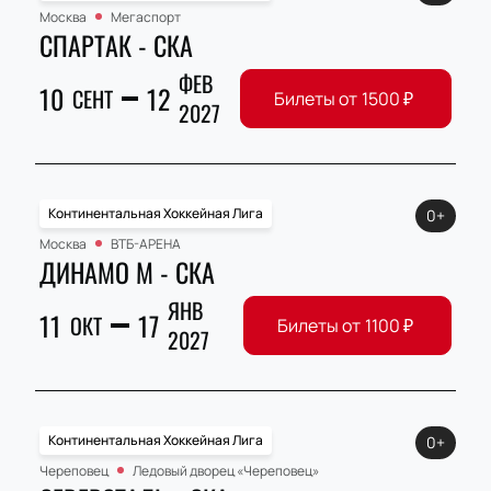
Москва
Мегаспорт
СПАРТАК - СКА
ФЕВ
10
12
СЕНТ
Билеты от
1500
₽
2027
Континентальная Хоккейная Лига
0+
Москва
ВТБ-АРЕНА
ДИНАМО М - СКА
ЯНВ
11
17
ОКТ
Билеты от
1100
₽
2027
Континентальная Хоккейная Лига
0+
Череповец
Ледовый дворец «Череповец»