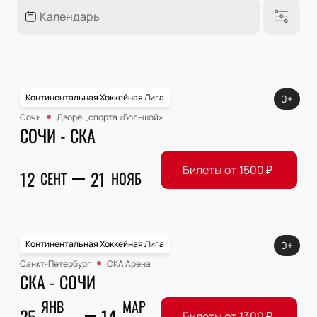
Континентальная Хоккейная Лига
0+
Сочи
Дворец спорта «Большой»
СОЧИ - СКА
Билеты от
1500
₽
12
21
СЕНТ
НОЯБ
Континентальная Хоккейная Лига
0+
Санкт-Петербург
СКА Арена
СКА - СОЧИ
ЯНВ
МАР
25
14
Билеты от
1300
₽