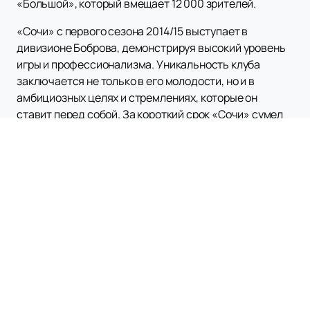
«Большой», который вмещает 12 000 зрителей.
«Сочи» с первого сезона 2014/15 выступает в
дивизионе Боброва, демонстрируя высокий уровень
игры и профессионализма. Уникальность клуба
заключается не только в его молодости, но и в
амбициозных целях и стремлениях, которые он
ставит перед собой. За короткий срок «Сочи» сумел
создать крепкую базу преданных болельщиков и
завоевать уважение соперников.
На нашем сайте вы можете
купить билеты на матчи
ХК «Сочи»
и стать частью этой увлекательной
хоккейной истории. Поддержите команду на
домашних играх и ощутите незабываемую атмосферу
на трибунах Дворца спорта «Большой».
Расписание матчей и афишу мероприятий с участием
ХК «Сочи» вы всегда можете посмотреть на нашем
сайте. Это позволит вам планировать свои визиты на