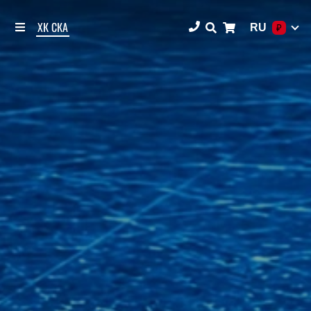
ХК СКА
RU
₽