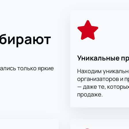
нты и незабываемые впечатления. Хоккейный клуб Салават 
 обороной и умением реализовывать моменты. Каждая встр
гроков лиги.
ыбирают
версальный спортивный комплекс, отлично подходящий для 
го просмотра матча: хорошая видимость с любого места, р
живания. Атмосфера на арене заряжает энергией каждого го
Уникальные п
онников хоккея.
тались только яркие
Находим уникальн
лават Юлаев — СКА. Континентальная хоккейна
организаторов и 
— даже те, которы
через наш сайт — выберите лучшие места на трибунах для пр
продаже.
 зала, чтобы подобрать удобные позиции для наблюдения за
редложения: резервирование ВИП-лож и заказ по телефону.
 указаны при оформлении заказа онлайн.
 схеме зала
стро и удобно