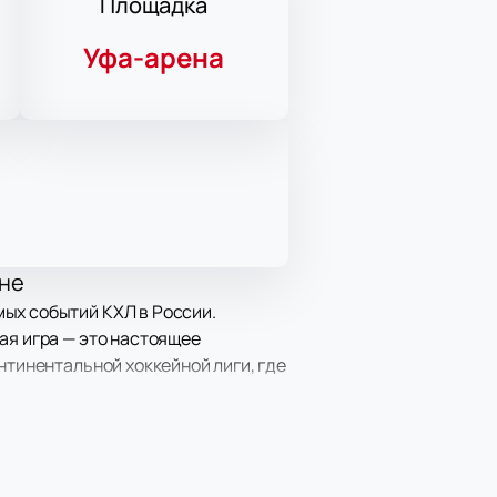
Площадка
Уфа-арена
ене
ых событий КХЛ в России.
ая игра — это настоящее
нтинентальной хоккейной лиги, где
убов играют опытные спортсмены,