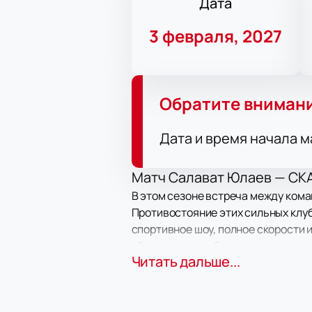
Дата
3 февраля, 2027
Обратите вниман
Дата и время начала м
Матч Салават Юлаев — СКА
В этом сезоне встреча между ком
Противостояние этих сильных клуб
спортивное шоу, полное скорости 
оба коллектива борются за высоки
Читать дальше...
Информация о командах
Салават Юлаев и СКА считаются од