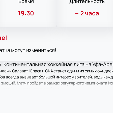
Время
Длительность
19:30
~
2 часа
ие!
атча могут измениться!
. Континентальная хоккейная лига на Уфа-Ар
андами Салават Юлаев и СКА станет одним из самых ожидаем
ов всегда вызывает большой интерес у зрителей, ведь кажд
и эмоций. Матч пройдет в рамках регулярного чемпионата Ко
е позиции и стремятся к победе.
ними из лидеров российского хоккея. В составах обоих кл