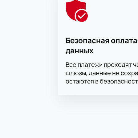
Доступны ВИП-ложи для особ
Корпоративным клиентам пр
Можно заказать билеты по т
Честная стоимость билетов у
Покупая билет онлайн, вы экономи
матчей сезона. Узнайте расписани
Безопасная оплата
на нашем сайте вместе с актуаль
данных
Все платежи проходят 
шлюзы, данные не сохр
остаются в безопасност