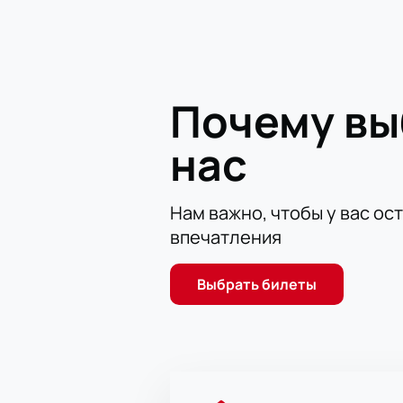
которые дарят публике яркие моме
команда СКА отличается надежной
шанс увидеть борьбу сильнейших и
О площадке Уфа-Арена
Почему в
Современная Уфа-Арена — это уни
Здесь созданы условия для удобно
нас
зрителей и высокий уровень обслу
запоминающееся событие для покл
Нам важно, чтобы у вас ос
Купить билеты на Матч Са
впечатления
онлайн
Купить билеты
на хоккей просто 
Выбрать билеты
На сайте доступна понятная схема
клиентов действуют специальные п
выбранной категории; подробности
Выбор мест по интерактивной
Покупка билетов на сайте бы