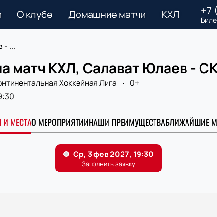
+7 
и
О клубе
Домашние матчи
КХЛ
Биле
- ...
а матч КХЛ, Салават Юлаев - СК
онтинентальная Хоккейная Лига
0+
9:30
 И МЕСТА
О МЕРОПРИЯТИИ
НАШИ ПРЕИМУЩЕСТВА
БЛИЖАЙШИЕ М