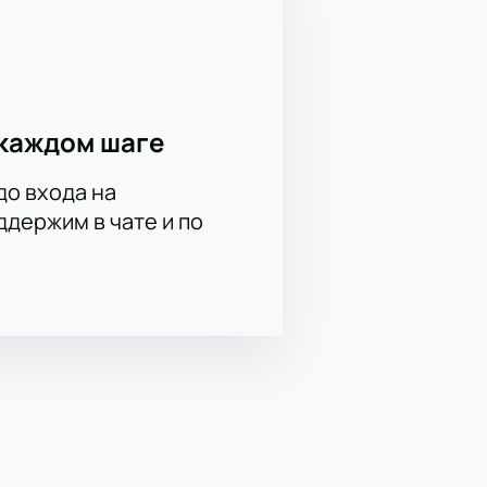
самых интересных хоккейных
 вся нужная информация размещена
каждом шаге
до входа на
держим в чате и по