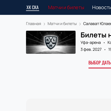
ХК СКА
Матчи и билеты
Новост
Главная
Матчи и билеты
Салават Юлаев 
Билеты н
Уфа-арена
К
3 фев. 2027
1
ВЫБОР ДАТЫ