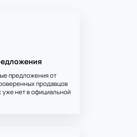
Юлаев известен своей атакой, а
еча между этими соперниками —
крупных хоккейных событий.
азвитая инфраструктура для
стя и превращает игру в
редложения
ые предложения от
я лига на Уфа-Арене
проверенных продавцов
х уже нет в официальной
осмотра этого важного матча КХЛ.
 игрой. Для корпоративных
 Цена билетов зависит от