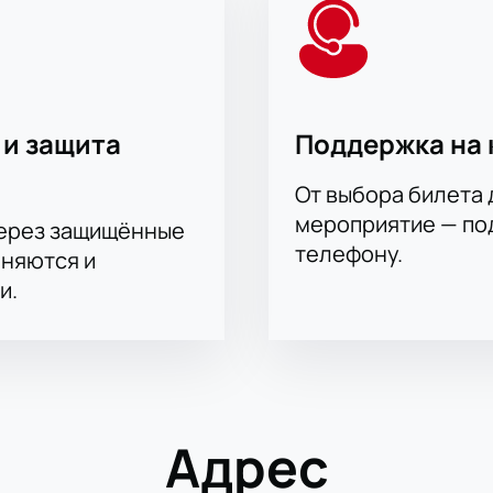
ых гостей
едоставляются индивидуальные условия
елефону для вашего удобства
казана при покупке
те время и получаете гарантированное участие в одном из 
е игр, продолжительность встречи, сколько длится матч —
 и защита
Поддержка на 
ными ценами билетов на ближайшие события.
От выбора билета 
мероприятие — под
через защищённые
телефону.
аняются и
и.
Адрес