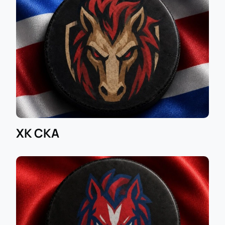
Удобный выбор мест по схеме арены — легко
найти лучшие позиции для просмотра;
Онлайн-покупка билетов без очередей;
Возможность приобрести билеты в ВИП-зону
для максимального комфорта;
Специальные условия для корпоративных
клиентов;
Заказ билетов возможен по телефону через
нашего менеджера;
Честная стоимость билета — вы заранее
ХК СКА
знаете цену.
Если вы ищете информацию «сколько стоит билет»,
«когда начало матча» или «сколько длится игра»,
все ответы найдете при оформлении заказа онлайн
у нас: здесь указано время начала встречи,
продолжительность хоккея, подробная схема зала
и лучшие условия покупки.