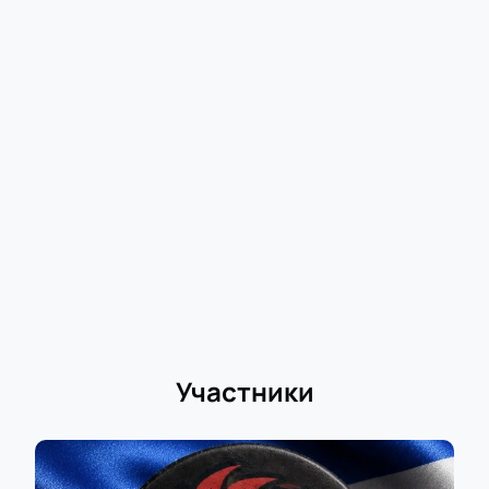
современной техникой: отличная видимость с
любого сектора, удобные зоны отдыха для гостей и
современные системы безопасности
обеспечивают комфорт во время просмотра игры.
Здесь царит настоящая спортивная атмосфера —
каждый матч становится праздником для
болельщиков разного возраста.
Купить билеты на Матч ЦСКА - СКА.
Континентальная хоккейная лига
онлайн
Купить билеты
на игру можно быстро и просто
онлайн на нашем сайте. Выбор мест происходит по
интерактивной схеме зала: каждый зритель
выберет оптимальные места с учетом своих
Участники
пожеланий по цене или расположению
относительно льда. Билеты доступны как для
отдельных посетителей, так и для компаний или
групп через заказ на сайте или по телефону.