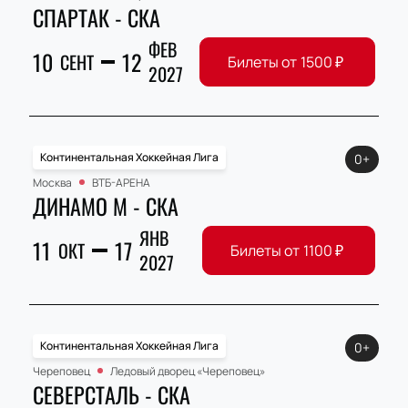
СПАРТАК - СКА
ФЕВ
10
12
СЕНТ
Билеты от
1500
₽
2027
Континентальная Хоккейная Лига
0+
Москва
ВТБ-АРЕНА
ДИНАМО М - СКА
ЯНВ
11
17
ОКТ
Билеты от
1100
₽
2027
Континентальная Хоккейная Лига
0+
Череповец
Ледовый дворец «Череповец»
СЕВЕРСТАЛЬ - СКА