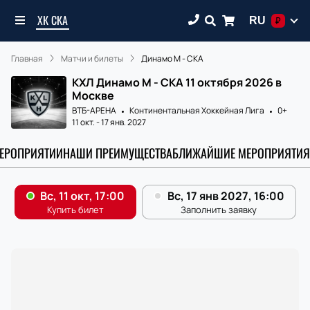
ХК СКА
RU
₽
Главная
Матчи и билеты
Динамо М - СКА
КХЛ Динамо М - СКА 11 октября 2026 в
Москве
ВТБ-АРЕНА
Континентальная Хоккейная Лига
0+
11 окт.
-
17 янв. 2027
МЕРОПРИЯТИИ
НАШИ ПРЕИМУЩЕСТВА
БЛИЖАЙШИЕ МЕРОПРИЯТИЯ