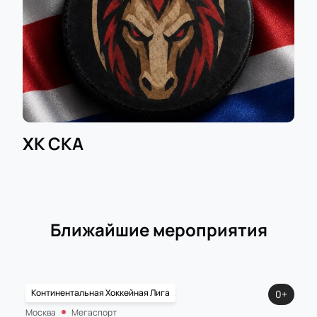
электронной почты.
Планируйте свой визит заранее: узнайте время
начала матча, цену билета и продолжительность
игры — вся нужная информация размещена на
нашем сайте вместе с актуальным расписанием
ближайших игр КХЛ.
ХК СКА
Ближайшие мероприятия
Континентальная Хоккейная Лига
0+
Москва
Мегаспорт