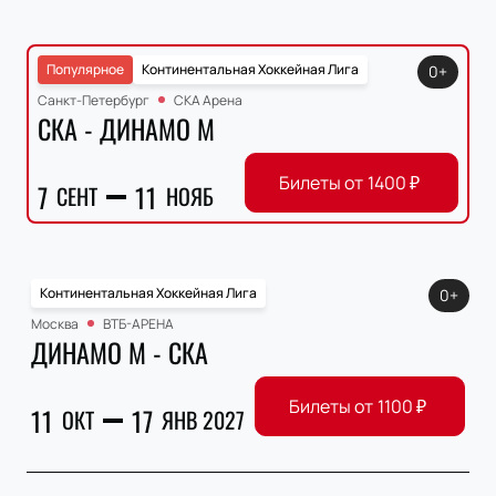
Популярное
Континентальная Хоккейная Лига
0+
Санкт-Петербург
СКА Арена
СКА - ДИНАМО М
Билеты от
1400
₽
7
11
СЕНТ
НОЯБ
Континентальная Хоккейная Лига
0+
Москва
ВТБ-АРЕНА
ДИНАМО М - СКА
Билеты от
1100
₽
11
17
ОКТ
ЯНВ 2027