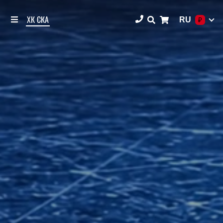
ХК СКА
RU
₽