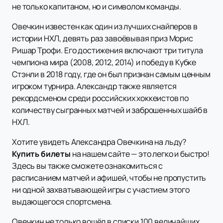
не только капитаном, но и символом команды.
Овечкин известен как один из лучших снайперов в
истории НХЛ, девять раз завоёвывая приз Морис
Ришар Трофи. Его достижения включают три титула
чемпиона мира (2008, 2012, 2014) и победу в Кубке
Стэнли в 2018 году, где он был признан самым ценным
игроком турнира. Александр также является
рекордсменом среди российских хоккеистов по
количеству сыгранных матчей и заброшенных шайб в
НХЛ.
Хотите увидеть Александра Овечкина на льду?
Купить билеты
на нашем сайте — это легко и быстро!
Здесь вы также сможете ознакомиться с
расписанием матчей и афишей, чтобы не пропустить
ни одной захватывающей игры с участием этого
выдающегося спортсмена.
Овечкин не только вошёл в списки 100 величайших