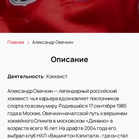
Главная
Александр Овечкин
Описание
Деятельность
:
Хоккеист
Александр Овечкин — легендарный российский
хоккеист, чья карьера вдохновляет поклонников
спорта по всему миру. Родившийся 17 сентября 1985
года в Москве, Овечкин начал свой путь к вершинам
хоккейного Олимпа в московском «Динамо» в
возрасте всего 16 лет. На драфте 2004 года его
выбрал клуб НХЛ «Вашингтон Кэпиталз», где он стал