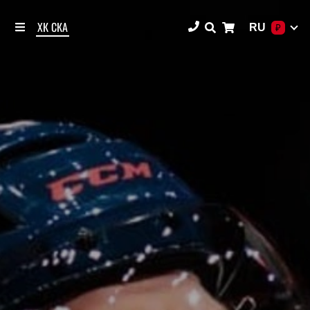
ХК СКА
RU
₽