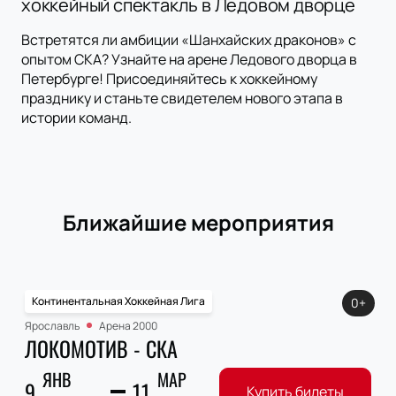
хоккейный спектакль в Ледовом дворце
Встретятся ли амбиции «Шанхайских драконов» с
опытом СКА? Узнайте на арене Ледового дворца в
Петербурге! Присоединяйтесь к хоккейному
празднику и станьте свидетелем нового этапа в
истории команд.
Ближайшие мероприятия
Континентальная Хоккейная Лига
0+
Ярославль
Арена 2000
ЛОКОМОТИВ - СКА
ЯНВ
МАР
9
11
Купить билеты