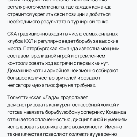
регулярного чемпионата, где каждая команда
стремится укрепить свои позиции и добиться
необходимого результата в турнирной гонке.
СКА традиционно входит в число самых сильных
клубов КХЛ и регулярно ведет борьбу за высокие
места. Петербургская команда известна мощным
составом, зрелищной игрой и стремлением
контролировать ход встречи с первых минут.
Домашние матчи армейцев неизменно собирают
большое количество зрителей и создают
неповторимую атмосферу на трибунах.
Тольяттинская «Лада» продолжает
демонстрировать конкурентоспособный хоккей и
готова навязать борьбу любому сопернику. Команда
отличается сплоченностью, дисциплиной и умением
использовать возникающие возможности. Именно
такие качества позволяют коллективу уверенно