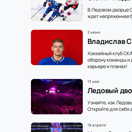
В Ледовом дворце С
ждет напряженная б
2 июня
Владислав С
Хоккейный клуб СКА
оборону команды и 
карьере и планах!
13 мая
Ледовый дво
Узнайте, как Ледов
Откройте для себя 
19 апреля