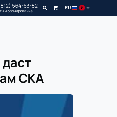
(812) 564-63-82
RU
₽
ты и бронирование
 даст
рам СКА