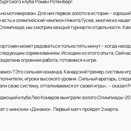
бургского клуба Роман Ротенберг.
о мотивирован. Для них первое золото в истории – хороший
е есть и олимпийский чемпион Никита Гусев, многие из наш
на Олимпиаде, мы смотрим каждый турнир по отдельности. К
портсмен может радоваться только пять минут – когда находи
 следующим соревнованиям. Исходим из этого опыта. Сейчас
оделана огромная работа, готовимся к игре.
намо»? Это сильная команда. Канадский тренер, система иг
полнители, игроки высокого уровня. Сильный вратарь, следи
ли свою систему, отталкиваемся от своей игры», – сказал Р
адающий клуба Лео Комаров выиграли золото Олимпиады-202
ет с минским «Динамо». Первый матч пройдет 2 марта.