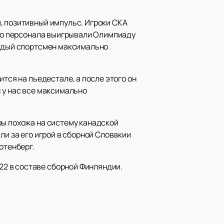
, позитивный импульс. Игроки СКА
его персонала выигрывали Олимпиаду
аждый спортсмен максимально
тся на пьедестале, а после этого он
 у нас все максимально
ры похожа на систему канадской
ли за его игрой в сборной Словакии
отенберг.
2 в составе сборной Финляндии.