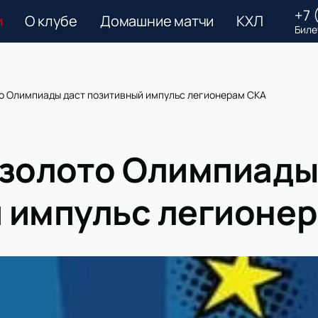
+7 
и
О клубе
Домашние матчи
КХЛ
Биле
то Олимпиады даст позитивный импульс легионерам СКА
 золото Олимпиады
 импульс легионе