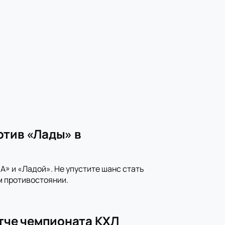
отив «Лады» в
» и «Ладой». Не упустите шанс стать
м противостоянии.
атче чемпионата КХЛ