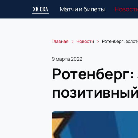
ХК СКА
Матчи и билеты
Новост
Главная
Новости
Ротенберг: золо
9 марта 2022
Ротенберг:
позитивный