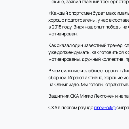
Пекине, заявил главный тренер петер
«Каждый спортсмен будет максимальн
хорошо подготовлены, у нас в состав
в 2018 году. Зная наш опыт победы 
мотивирован.
Как сказал один известный тренер, с
уже должен думать, как готовиться к
мотивированы, дружный коллектив, пр
В чем сильные и слабые стороны «Ди
сборной. Играют активно, хорошие ис
на Олимпиаде. Мы готовы, отрабатыва
Защитник СКА Микко Лехтонен и нап
СКА в первом раунде
плей-офф
сыгра