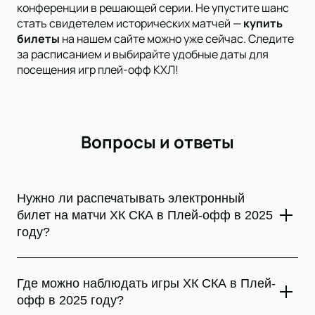
конференции в решающей серии. Не упустите шанс
стать свидетелем исторических матчей —
купить
билеты
на нашем сайте можно уже сейчас. Следите
за расписанием и выбирайте удобные даты для
посещения игр плей-офф КХЛ!
Вопросы и ответы
Нужно ли распечатывать электронный
билет на матчи ХК СКА в Плей-офф в 2025
году?
Для посещения матчей ХК СКА в Плей-офф в 2025 году не
обязательно распечатывать электронный билет.
Где можно наблюдать игры ХК СКА в Плей-
Достаточно показать его на мобильном телефоне или
офф в 2025 году?
планшете при входе. Сервис нашего сайта предоставляет