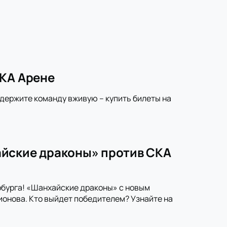
СКА Арене
ддержите команду вживую – купить билеты на
айские драконы» против СКА
рбурга! «Шанхайские драконы» с новым
онова. Кто выйдет победителем? Узнайте на