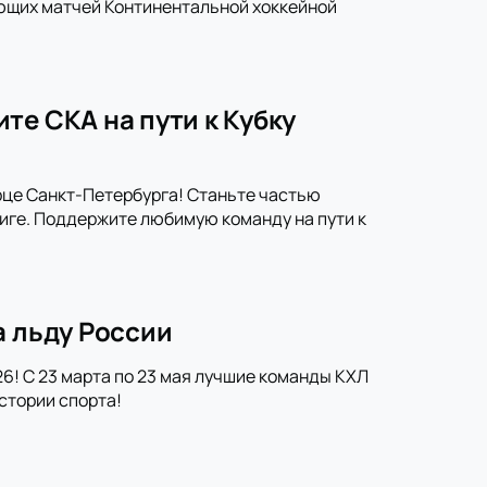
ющих матчей Континентальной хоккейной
те СКА на пути к Кубку
рце Санкт-Петербурга! Станьте частью
иге. Поддержите любимую команду на пути к
а льду России
6! С 23 марта по 23 мая лучшие команды КХЛ
стории спорта!