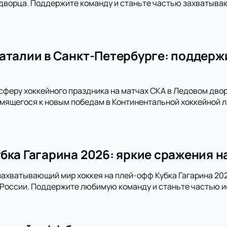
дворца. Поддержите команду и станьте частью захватыва
аталии в Санкт-Петербурге: поддержи
сферу хоккейного праздника на матчах СКА в Ледовом дво
емящегося к новым победам в Континентальной хоккейной л
бка Гагарина 2026: яркие сражения н
захватывающий мир хоккея на плей-офф Кубка Гагарина 202
 России. Поддержите любимую команду и станьте частью и