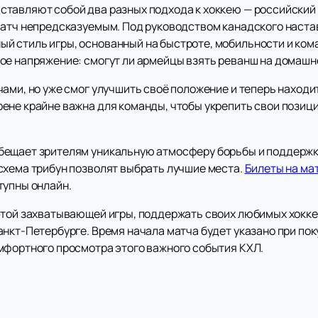
тавляют собой два разных подхода к хоккею — российский 
матч непредсказуемым. Под руководством канадского наст
 стиль игры, основанный на быстроте, мобильности и кома
ое напряжение: смогут ли армейцы взять реванш на домашн
чами, но уже смог улучшить своё положение и теперь наход
ене крайне важна для команды, чтобы укрепить свои позиц
бещает зрителям уникальную атмосферу борьбы и поддержк
схема трибун позволят выбрать лучшие места.
Билеты на ма
упны онлайн.
этой захватывающей игры, поддержать своих любимых хокке
анкт-Петербурге. Время начала матча будет указано при по
мфортного просмотра этого важного события КХЛ.