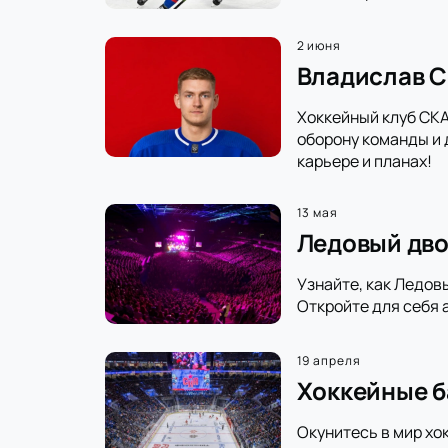
2 июня
Владислав С
Хоккейный клуб СКА
оборону команды и 
карьере и планах!
13 мая
Ледовый дво
Узнайте, как Ледов
Откройте для себя 
19 апреля
Хоккейные б
Окунитесь в мир хо