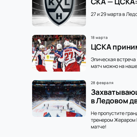
СКА — ЦСКА:
27 и 29 марта в Лед
18 марта
ЦСКА приним
Эпическая встреча 
матч можно на наше
28 февраля
Захватывающ
в Ледовом д
Не пропустите гран
тренером Жераром Г
матче!