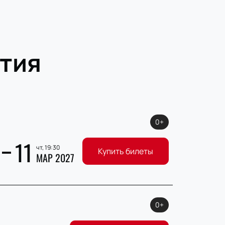
тия
0+
11
чт, 19:30
Купить билеты
МАР 2027
0+