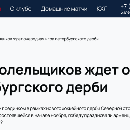
+7 
и
О клубе
Домашние матчи
КХЛ
Биле
ьщиков ждет очередная игра петербургского дерби
болельщиков ждет 
бургского дерби
 поединком в рамках нового хоккейного дерби Северной сто
 состоявшейся в начале ноября, победу праздновали армейц
д?