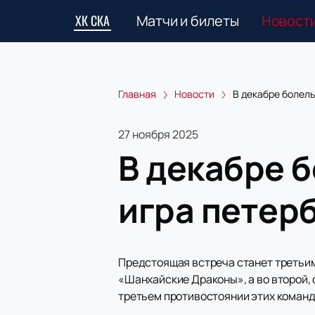
ХК СКА
Матчи и билеты
Новост
Главная
Новости
В декабре болел
27 ноября 2025
В декабре 
игра петер
Предстоящая встреча станет третьим
«Шанхайские Драконы», а во второй,
третьем противостоянии этих коман