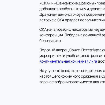
«СКА» и «Шанхайские Драконы» предс
добавляет особую интригу и делает 
Драконы» демонстрируют современный
встрече с СКА придаёт дополнительн
СКА начал сезон с некоторыми неуда
конференции. Победа на домашней ар
болельщиков.
Ледовый дворец Санкт-Петербурга о
мероприятия и удобная электронная 
Континентальная хоккейная лига
дост
Не упустите шанс стать свидетелем 
настоящего хоккейного сражения в С
заранее забронировать места для ко