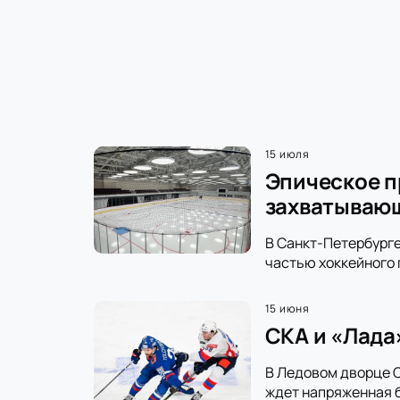
15 июля
Эпическое п
захватываю
В Санкт-Петербурге
частью хоккейного 
15 июня
СКА и «Лада
В Ледовом дворце С
ждет напряженная б