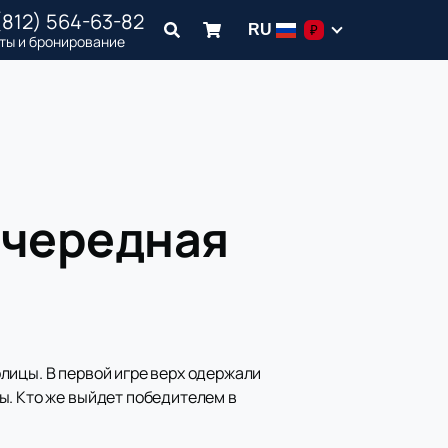
(812) 564-63-82
RU
₽
ты и бронирование
очередная
лицы. В первой игре верх одержали
ы. Кто же выйдет победителем в