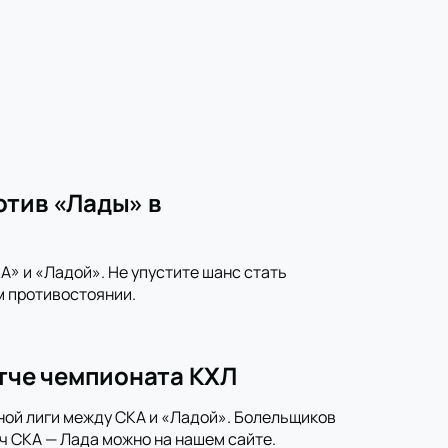
отив «Лады» в
» и «Ладой». Не упустите шанс стать
м противостоянии.
атче чемпионата КХЛ
ной лиги между СКА и «Ладой». Болельщиков
ч СКА — Лада можно на нашем сайте.