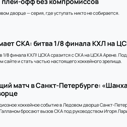
 плей-офф без компромиссов
овом дворце — серия, где уступать никто не собирается.
ает СКА: битва 1/8 финала КХЛ на Ц
в 1/8 финала КХЛ! ЦСКА сразится с СКА на ЦСКА Арене. По
м сайте и стать частью настоящего хоккейного зрелища.
ий матч в Санкт-Петербурге: «Шанх
ворце
диозное хоккейное событие в Ледовом дворце Санкт-Пете
алланом бросают вызов СКА под руководством Игоря Лари