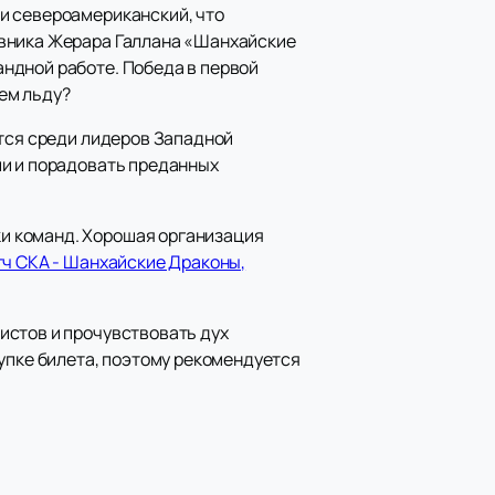
и североамериканский, что
авника Жерара Галлана «Шанхайские
ндной работе. Победа в первой
ем льду?
ится среди лидеров Западной
ии и порадовать преданных
и команд. Хорошая организация
тч СКА - Шанхайские Драконы,
истов и прочувствовать дух
купке билета, поэтому рекомендуется