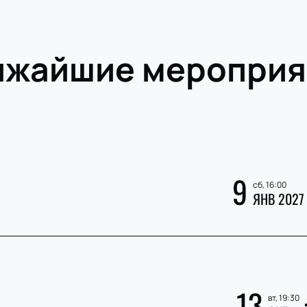
ижайшие мероприя
9
сб, 16:00
ЯНВ 2027
»
13
вт, 19:30