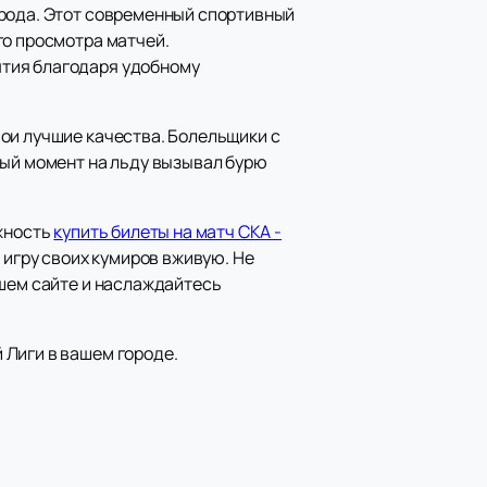
орода. Этот современный спортивный
го просмотра матчей.
ятия благодаря удобному
ои лучшие качества. Болельщики с
дый момент на льду вызывал бурю
ожность
купить билеты на матч СКА -
 игру своих кумиров вживую. Не
ашем сайте и наслаждайтесь
 Лиги в вашем городе.