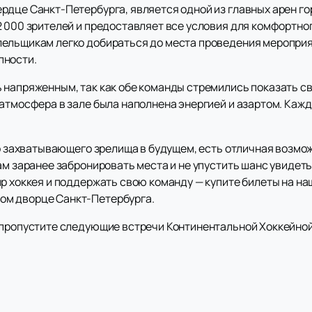
рдце Санкт-Петербурга, является одной из главных арен г
2 000 зрителей и предоставляет все условия для комфортно
лельщикам легко добираться до места проведения меропри
пности.
 напряженным, так как обе команды стремились показать св
 атмосфера в зале была наполнена энергией и азартом. Каж
ого захватывающего зрелища в будущем, есть отличная возм
ам заранее забронировать места и не упустить шанс увидеть
ир хоккея и поддержать свою команду — купите билеты на н
ом дворце Санкт-Петербурга.
 пропустите следующие встречи Континентальной Хоккейной