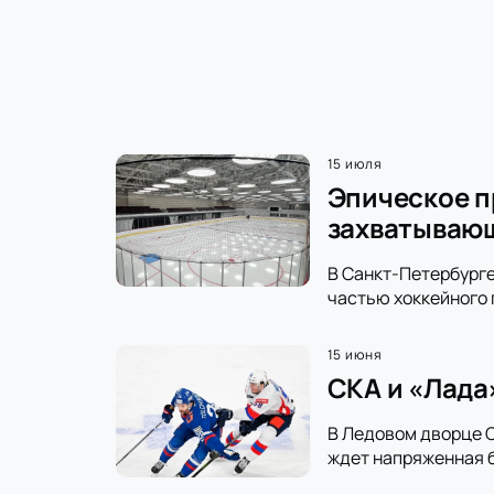
15 июля
Эпическое п
захватываю
В Санкт-Петербурге
частью хоккейного 
15 июня
СКА и «Лада
В Ледовом дворце С
ждет напряженная б