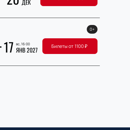
ДЕК
0+
17
вс, 16:00
Билеты от
1100
₽
ЯНВ 2027