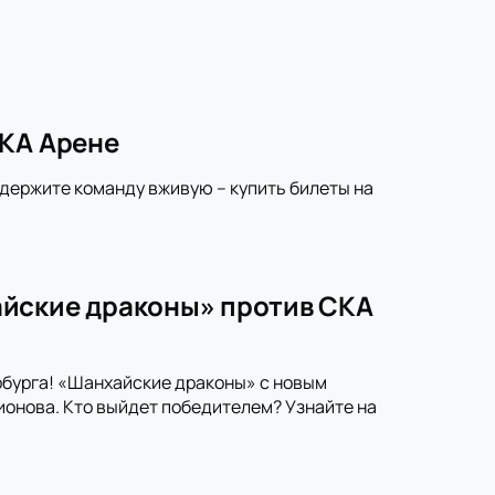
СКА Арене
ддержите команду вживую – купить билеты на
айские драконы» против СКА
рбурга! «Шанхайские драконы» с новым
онова. Кто выйдет победителем? Узнайте на