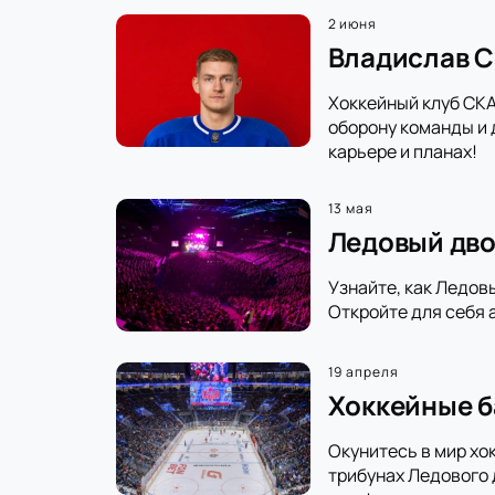
2 июня
Владислав С
Хоккейный клуб СКА
оборону команды и 
карьере и планах!
13 мая
Ледовый дво
Узнайте, как Ледов
Откройте для себя 
19 апреля
Хоккейные б
Окунитесь в мир хо
трибунах Ледового 