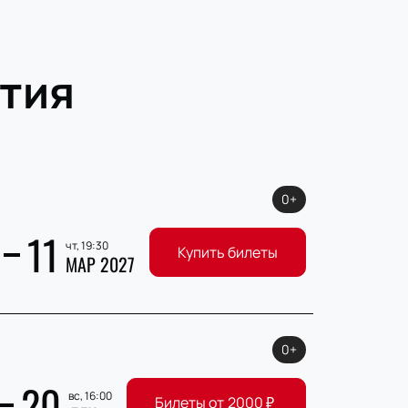
тия
0+
11
чт, 19:30
Купить билеты
МАР 2027
0+
20
вс, 16:00
Билеты от
2000
₽