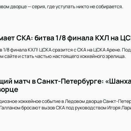
овом дворце — серия, где уступать никто не собирается.
ает СКА: битва 1/8 финала КХЛ на Ц
в 1/8 финала КХЛ! ЦСКА сразится с СКА на ЦСКА Арене. По
м сайте и стать частью настоящего хоккейного зрелища.
ий матч в Санкт-Петербурге: «Шанх
ворце
диозное хоккейное событие в Ледовом дворце Санкт-Пете
алланом бросают вызов СКА под руководством Игоря Лари