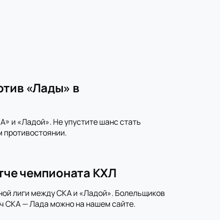
отив «Лады» в
» и «Ладой». Не упустите шанс стать
м противостоянии.
атче чемпионата КХЛ
ной лиги между СКА и «Ладой». Болельщиков
ч СКА — Лада можно на нашем сайте.