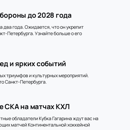
бороны до 2028 года
 два года. Ожидается, что он укрепит
кт-Петербурга. Узнайте больше о его
ед и ярких событий
ных триумфов и культурных мероприятий.
то Санкт-Петербурга.
е СКА на матчах КХЛ
тные обладатели Кубка Гагарина ждут вас на
ющих матчей Континентальной хоккейной