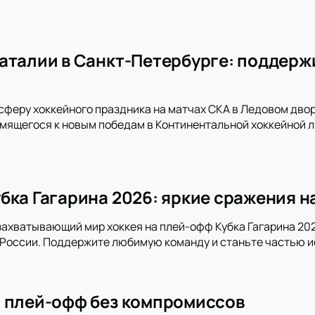
аталии в Санкт-Петербурге: поддержи
сферу хоккейного праздника на матчах СКА в Ледовом дво
емящегося к новым победам в Континентальной хоккейной л
бка Гагарина 2026: яркие сражения н
захватывающий мир хоккея на плей-офф Кубка Гагарина 202
 России. Поддержите любимую команду и станьте частью и
 плей-офф без компромиссов