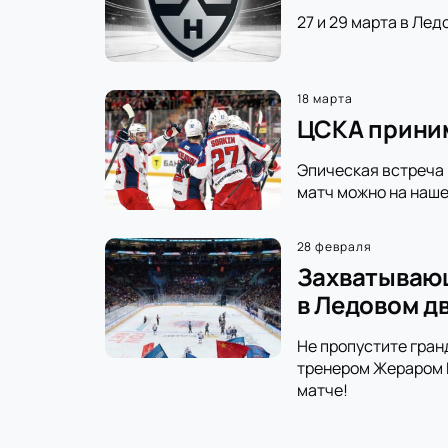
27 и 29 марта в Лед
18 марта
ЦСКА приним
Эпическая встреча 
матч можно на наше
28 февраля
Захватывающ
в Ледовом д
Не пропустите гран
тренером Жераром Г
матче!