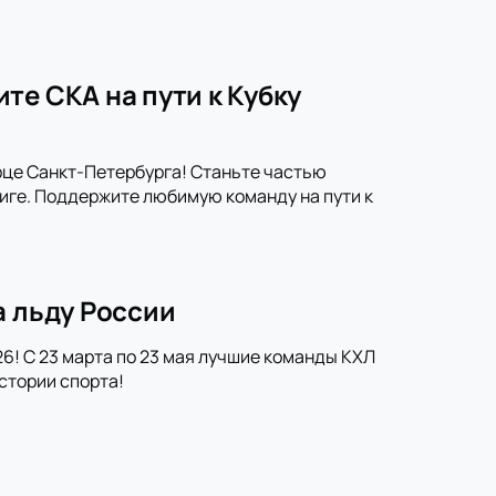
те СКА на пути к Кубку
рце Санкт-Петербурга! Станьте частью
иге. Поддержите любимую команду на пути к
а льду России
6! С 23 марта по 23 мая лучшие команды КХЛ
стории спорта!