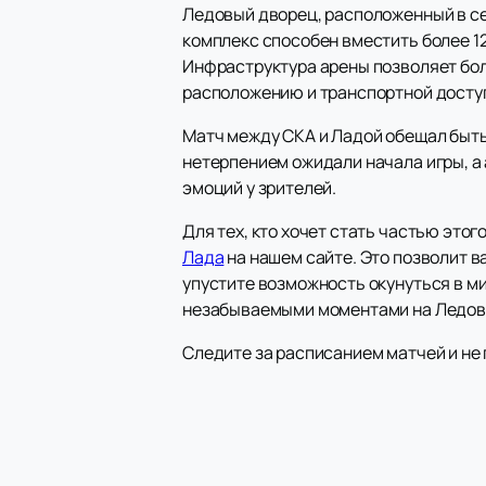
Ледовый дворец, расположенный в се
комплекс способен вместить более 1
Инфраструктура арены позволяет бо
расположению и транспортной досту
Матч между СКА и Ладой обещал быть
нетерпением ожидали начала игры, а
эмоций у зрителей.
Для тех, кто хочет стать частью эт
Лада
на нашем сайте. Это позволит в
упустите возможность окунуться в м
незабываемыми моментами на Ледов
Следите за расписанием матчей и не