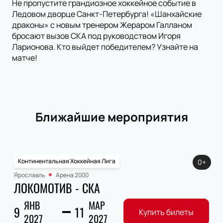
Не пропустите грандиозное хоккейное событие в
Ледовом дворце Санкт-Петербурга! «Шанхайские
драконы» с новым тренером Жераром Галланом
бросают вызов СКА под руководством Игоря
Ларионова. Кто выйдет победителем? Узнайте на
матче!
Ближайшие мероприятия
Континентальная Хоккейная Лига
0+
Ярославль
Арена 2000
ЛОКОМОТИВ - СКА
ЯНВ
МАР
9
11
Купить билеты
2027
2027