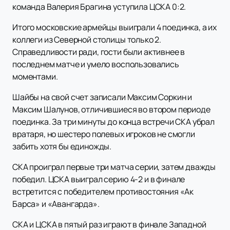
команда Валерия Брагина уступила ЦСКА 0:2.
Итого московские армейцы выиграли 4 поединка, а их
коллеги из Северной столицы только 2.
Справедливости ради, гости были активнее в
последнем матче и умело воспользовались
моментами.
Шайбы на свой счет записали Максим Соркин и
Максим Шалунов, отличившиеся во втором периоде
поединка. За три минуты до конца встречи СКА убрал
вратаря, но шестеро полевых игроков не смогли
забить хотя бы единожды.
СКА проиграл первые три матча серии, затем дважды
победил. ЦСКА выиграл серию 4-2 и в финале
встретится с победителем противостояния «Ак
Барса» и «Авангарда».
СКА и ЦСКА в пятый раз играют в финале Западной