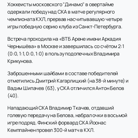
Хоккеисты московского "Динамо" в овертайме
одержали победу над СКА в матче регулярного
чемпионата КХЛ, прервав насчитывавшую четыре
игры победную серию клуба из Санкт-Петербурга.
Встреча проходила на «ВТБ Арене имени Аркадия
Чернышёва» в Москве и завершилась со счётом 2:1
(0:0, 1:1, 0:0, 1:0) в пользу подопечных Владимира
Крикунова.
Заброшенными шайбами в составе победителей
отметились Дмитрий Кагарлицкий (на 38-й минуте) и
Вадим Шипачев (63), у СКА отличился Антон Белов
(40).
Нападающий СКА Владимир Ткачев, отдавший
голевую передачу на Белова, набрал очки в восьмой
игре подряд. Финский форвард СКА Йоонас
Кемппайнен провел 300-й матч в КХЛ.