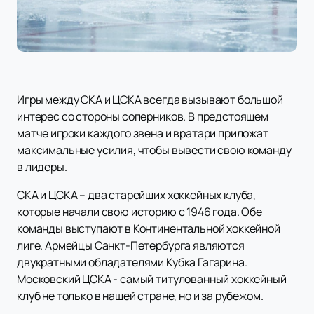
Игры между СКА и ЦСКА всегда вызывают большой
интерес со стороны соперников. В предстоящем
матче игроки каждого звена и вратари приложат
максимальные усилия, чтобы вывести свою команду
в лидеры.
СКА и ЦСКА – два старейших хоккейных клуба,
которые начали свою историю с 1946 года. Обе
команды выступают в Континентальной хоккейной
лиге. Армейцы Санкт-Петербурга являются
двукратными обладателями Кубка Гагарина.
Московский ЦСКА - самый титулованный хоккейный
клуб не только в нашей стране, но и за рубежом.