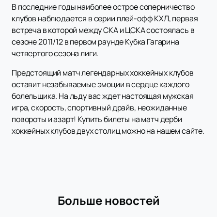
В последние годы наиболее острое соперничество
клубов наблюдается в серии плей-офф КХЛ, первая
встреча в которой между СКА и ЦСКА состоялась в
сезоне 2011/12 в первом раунде Кубка Гагарина
четвертого сезона лиги.
Предстоящий матч легендарных хоккейных клубов
оставит незабываемые эмоции в сердце каждого
болельщика. На льду вас ждет настоящая мужская
игра, скорость, спортивный драйв, неожиданные
повороты и азарт! Купить билеты на матч дерби
хоккейных клубов двух столиц можно на нашем сайте.
Больше новостей