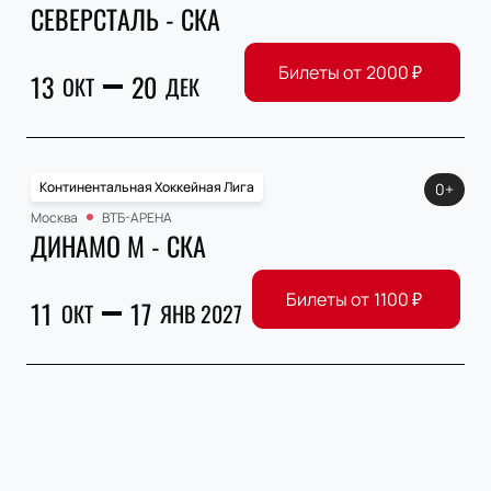
СЕВЕРСТАЛЬ - СКА
Билеты от
2000
₽
13
20
ОКТ
ДЕК
Континентальная Хоккейная Лига
0+
Москва
ВТБ-АРЕНА
ДИНАМО М - СКА
Билеты от
1100
₽
11
17
ОКТ
ЯНВ 2027