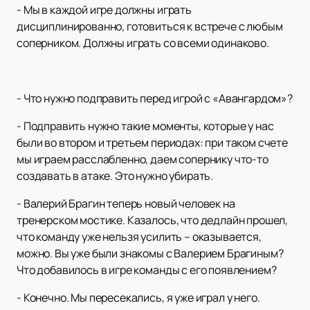
- Мы в каждой игре должны играть
дисциплинированно, готовиться к встрече с любым
соперником. Должны играть со всеми одинаково.
- Что нужно подправить перед игрой с «Авангардом»?
- Подправить нужно такие моменты, которые у нас
были во втором и третьем периодах: при таком счете
мы играем расслабленно, даем сопернику что-то
создавать в атаке. Это нужно убирать.
- Валерий Брагин теперь новый человек на
тренерском мостике. Казалось, что дедлайн прошел,
что команду уже нельзя усилить – оказывается,
можно. Вы уже были знакомы с Валерием Брагиным?
Что добавилось в игре команды с его появлением?
- Конечно. Мы пересекались, я уже играл у него.