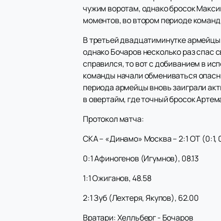
чужим воротам, однако бросок Максим
моментов, во втором периоде команд
В третьей двадцатиминутке армейцы 
однако Бочаров несколько раз спас с
справился, то вот с добиванием в ис
команды начали обмениваться опасны
периода армейцы вновь заиграли акти
в овертайм, где точный бросок Артем
Протокол матча:
СКА – «Динамо» Москва – 2:1 ОТ (0:1, 0:0
0:1 Афиногенов (Игумнов), 08.13
1:1 Ожиганов, 48.58
2:1 Зуб (Лехтеря, Якупов), 62.00
Вратари: Хелльберг - Бочаров