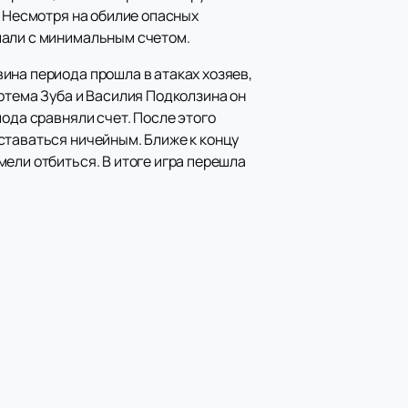
. Несмотря на обилие опасных
пали с минимальным счетом.
ина периода прошла в атаках хозяев,
ртема Зуба и Василия Подколзина он
ода сравняли счет. После этого
ставаться ничейным. Ближе к концу
ели отбиться. В итоге игра перешла