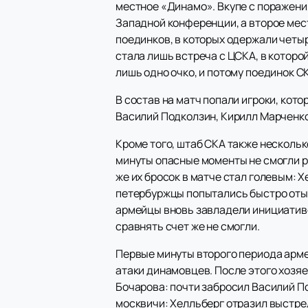
местное «Динамо». Вкупе с поражения
Западной конференции, а второе мест
поединков, в которых одержали чет
стала лишь встреча с ЦСКА, в которо
лишь одно очко, и потому поединок С
В состав на матч попали игроки, кот
Василий Подколзин, Кирилл Марченко
Кроме того, штаб СКА также несколь
минуты опасные моменты не смогли р
же их бросок в матче стал голевым: Х
петербуржцы попытались быстро отыгр
армейцы вновь завладели инициативо
сравнять счет же не смогли.
Первые минуты второго периода арме
атаки динамовцев. После этого хозяе
Бочарова: почти забросил Василий По
москвичи: Хелльберг отразил выстре