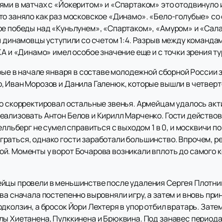
ми в матчах с «Йокеритом» и «Спартаком» это отодвинуло и
о заняло как раз московское «Динамо». «Бело-голубые» со 
ыре победы над «Куньлунем», «Спартаком», «Амуром» и «С
й динамовцы уступили со счетом 1:4. Разрыв между команда
КА и «Динамо» имел особое значение еще и с точки зрения т
орые в начале января в составе молодежной сборной России
, Иван Морозов и Данила Галенюк, которые вышли в четверт
ко скорректировал остальные звенья. Армейцам удалось акт
еализовать Антон Белов и Кирилл Марченко. Гости действо
елльберг не сумел справиться с выходом 1 в 0, и москвичи по
аться, однако гости заработали большинство. Впрочем, реа
й. Моменты у ворот Бочарова возникали вплоть до самого к
йцы провели в меньшинстве после удаления Сергея Плотни
ва сначала постепенно выровняли игру, а затем и вновь пр
дколзин, а бросок Йори Лехтеря в упор отбил вратарь. Зате
лы Хиетанена, Пулккинена и Брюквина. Под занавес периода