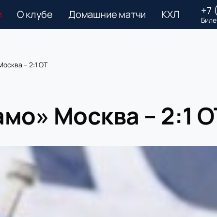
+7 
и
О клубе
Домашние матчи
КХЛ
Биле
осква – 2:1 ОТ
мо» Москва – 2:1 О