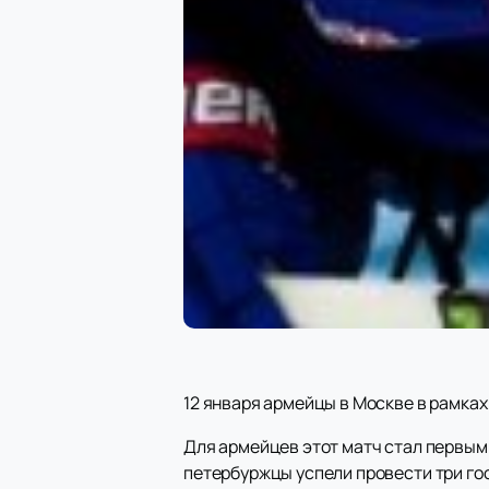
12 января армейцы в Москве в рамка
Для армейцев этот матч стал первым
петербуржцы успели провести три гос