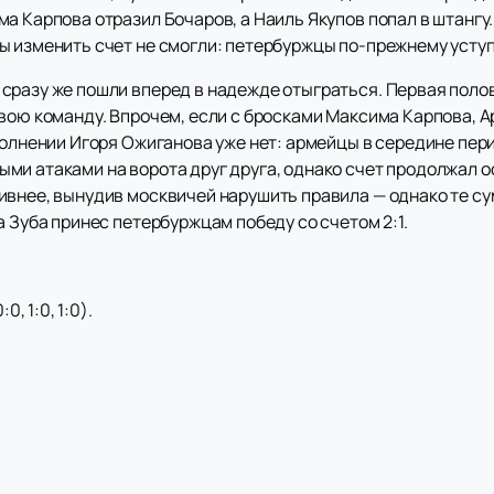
а Карпова отразил Бочаров, а Наиль Якупов попал в штангу
ы изменить счет не смогли: петербуржцы по-прежнему усту
сразу же пошли вперед в надежде отыграться. Первая полов
вою команду. Впрочем, если с бросками Максима Карпова, А
полнении Игоря Ожиганова уже нет: армейцы в середине пери
ми атаками на ворота друг друга, однако счет продолжал о
внее, вынудив москвичей нарушить правила — однако те сум
а Зуба принес петербуржцам победу со счетом 2:1.
, 1:0, 1:0).