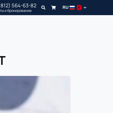
(812) 564-63-82
RU
₽
ты и бронирование
Т