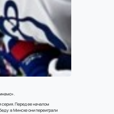
Динамо».
 серия. Перед ее началом
беду: в Минске они переиграли