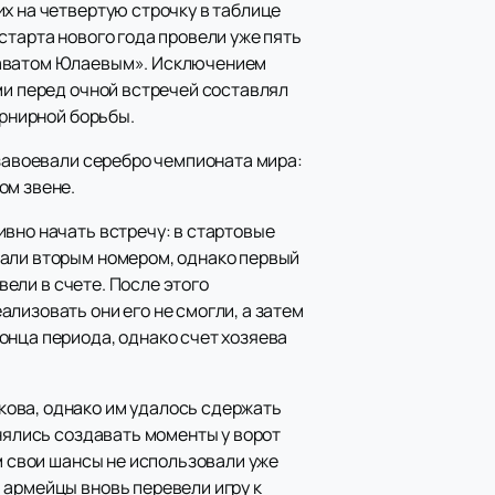
х на четвертую строчку в таблице
старта нового года провели уже пять
алаватом Юлаевым». Исключением
ми перед очной встречей составлял
урнирной борьбы.
 завоевали серебро чемпионата мира:
ом звене.
ивно начать встречу: в стартовые
вали вторым номером, однако первый
вели в счете. После этого
лизовать они его не смогли, а затем
онца периода, однако счет хозяева
кова, однако им удалось сдержать
инялись создавать моменты у ворот
м свои шансы не использовали уже
 армейцы вновь перевели игру к