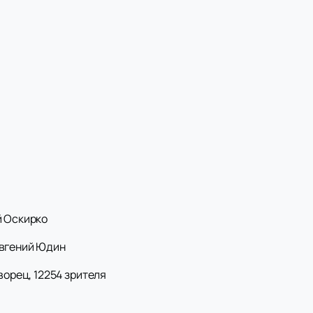
й Оскирко
Евгений Юдин
ворец, 12254 зрителя