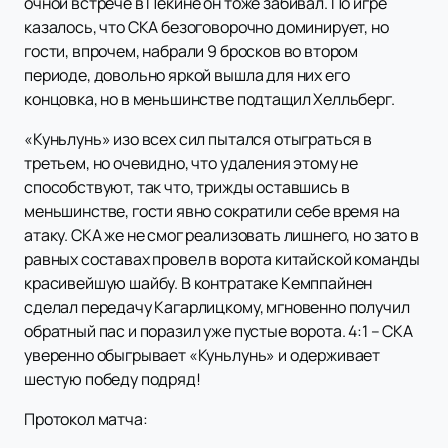
очной встрече в Пекине он тоже забивал. По игре
казалось, что СКА безоговорочно доминирует, но
гости, впрочем, набрали 9 бросков во втором
периоде, довольно яркой вышла для них его
концовка, но в меньшинстве подтащил Хелльберг.
«Куньлунь» изо всех сил пытался отыграться в
третьем, но очевидно, что удаления этому не
способствуют, так что, трижды оставшись в
меньшинстве, гости явно сократили себе время на
атаку. СКА же не смог реализовать лишнего, но зато в
равных составах провел в ворота китайской команды
красивейшую шайбу. В контратаке Кемппайнен
сделал передачу Кагарлицкому, мгновенно получил
обратный пас и поразил уже пустые ворота. 4:1 – СКА
уверенно обыгрывает «Куньлунь» и одерживает
шестую победу подряд!
Протокол матча: