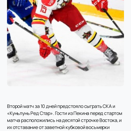
Второй матч за 10 дней предстояло сыграть СКА и
«Куньлунь Ред Стар». Гости из Пекина перед стартом
матча расположились на десятой строчке Востока, и
их отставание от заветной кубковой восьмерки