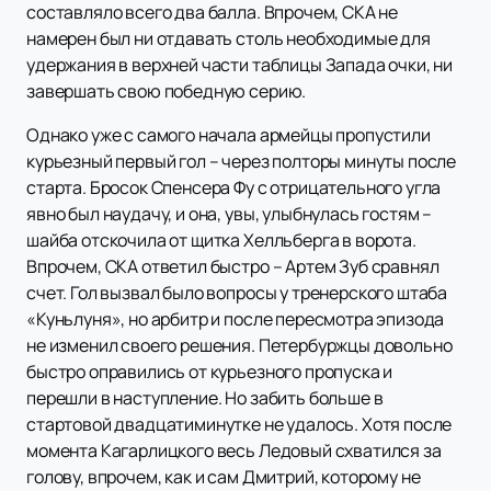
составляло всего два балла. Впрочем, СКА не
намерен был ни отдавать столь необходимые для
удержания в верхней части таблицы Запада очки, ни
завершать свою победную серию.
Однако уже с самого начала армейцы пропустили
курьезный первый гол – через полторы минуты после
старта. Бросок Спенсера Фу с отрицательного угла
явно был наудачу, и она, увы, улыбнулась гостям –
шайба отскочила от щитка Хелльберга в ворота.
Впрочем, СКА ответил быстро – Артем Зуб сравнял
счет. Гол вызвал было вопросы у тренерского штаба
«Куньлуня», но арбитр и после пересмотра эпизода
не изменил своего решения. Петербуржцы довольно
быстро оправились от курьезного пропуска и
перешли в наступление. Но забить больше в
стартовой двадцатиминутке не удалось. Хотя после
момента Кагарлицкого весь Ледовый схватился за
голову, впрочем, как и сам Дмитрий, которому не