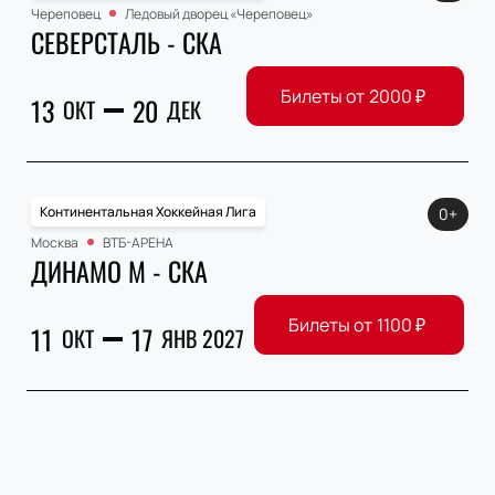
Череповец
Ледовый дворец «Череповец»
СЕВЕРСТАЛЬ - СКА
Билеты от
2000
₽
13
20
ОКТ
ДЕК
Континентальная Хоккейная Лига
0+
Москва
ВТБ-АРЕНА
ДИНАМО М - СКА
Билеты от
1100
₽
11
17
ОКТ
ЯНВ 2027