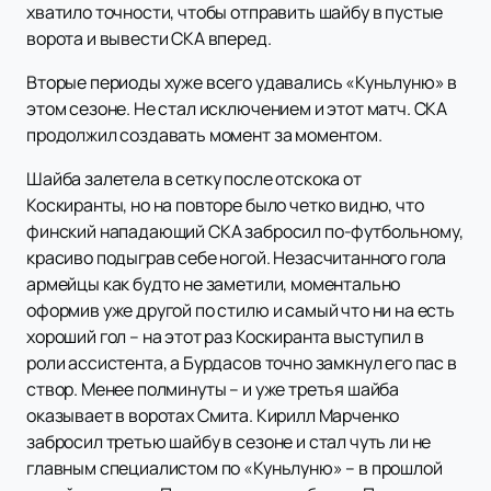
хватило точности, чтобы отправить шайбу в пустые
ворота и вывести СКА вперед.
Вторые периоды хуже всего удавались «Куньлуню» в
этом сезоне. Не стал исключением и этот матч. СКА
продолжил создавать момент за моментом.
Шайба залетела в сетку после отскока от
Коскиранты, но на повторе было четко видно, что
финский нападающий СКА забросил по-футбольному,
красиво подыграв себе ногой. Незасчитанного гола
армейцы как будто не заметили, моментально
оформив уже другой по стилю и самый что ни на есть
хороший гол – на этот раз Коскиранта выступил в
роли ассистента, а Бурдасов точно замкнул его пас в
створ. Менее полминуты – и уже третья шайба
оказывает в воротах Смита. Кирилл Марченко
забросил третью шайбу в сезоне и стал чуть ли не
главным специалистом по «Куньлуню» – в прошлой