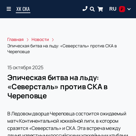
ХК СКА
RU
₽
Главная
Новости
Эпическая битва на льду: «Северсталь» против СКА в
Череповце
15 октября 2025
Эпическая битва на льду:
«Северсталь» против СКА в
Череповце
В Ледовом дворце Череповца состоится ожидаемый
матч Континентальной хоккейной лиги, в котором
сразятся «Северсталь» и СКА. Эта встреча между
двумя известными российскими хоккейными клубами