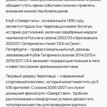
обещает стать ярким событием сезона и привлечь
внимание множества болельщиков.
Клуб «Северсталь», основанный в 1955 году,
является гордостью Череповца и имеет богатую
историю достижений, включая серебряные медали
чемпионата России в сезоне 2002/03 и бронзовые в
2000/01. Соперником станет СКА из Санкт-
Петербурга — профессиональный клуб, дважды
завоевавший Кубок Гагарина в сезонах 2014/2015 и
2016/2017. СКА занимает лидирующие позиции в лиге
и известен своими зрелищными матчами.
Ледовый дворец Череповца — современный
спортивный комплекс, который может вместить до 5
536 зрителей. С сезона 2006/2007 он служит
домашней ареной для «Северстали». Удобное
расположение и комфортные условия делают его
популярным местом для проведения крупных