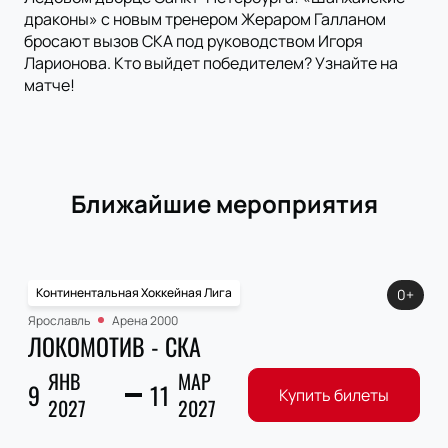
драконы» с новым тренером Жераром Галланом
бросают вызов СКА под руководством Игоря
Ларионова. Кто выйдет победителем? Узнайте на
матче!
Ближайшие мероприятия
Континентальная Хоккейная Лига
0+
Ярославль
Арена 2000
ЛОКОМОТИВ - СКА
ЯНВ
МАР
9
11
Купить билеты
2027
2027