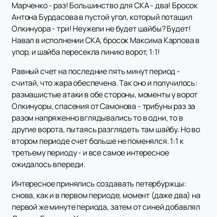
Марченко - раз! Большинство для СКА - два! Бросок
Антона Бурдасова в пустой угол, который потащил
Олкинуора - три! Неужели не будет шайбы? Будет!
Навал в исполнении СКА, бросок Максима Карпова в
упор, и шайба пересекла линию ворот, 1:1!
Равный счет на последние пять минут период -
считай, что жара обеспечена. Так оно и получилось:
размашистые атаки в обе стороны, моменты у ворот
Олкинуоры, спасения от Самонова - трибуны раз за
разом напряженно вглядывались то в одни, то в
другие ворота, пытаясь разглядеть там шайбу. Но во
втором периоде счет больше не поменялся. 1:1 к
третьему периоду - и все самое интересное
ожидалось впереди.
Интересное принялись создавать петербуржцы:
снова, как и в первом периоде, момент (даже два) на
первой же минуте периода, затем от синей добавлял