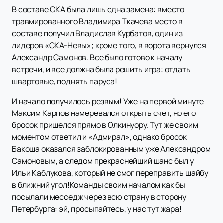
В составе СКА была лишь одна замена: вместо
травмированного Владимира Ткачева место в
составе получил Владислав Курбатов, один из
лидеров «СКА-Невы»; кроме того, в ворота вернулся
Александр Самонов. Все было готово к началу
встречи, и все должна была решить игра: отдать
швартовые, поднять паруса!
И начало получилось резвым! Уже на первой минуте
Максим Карпов намеревался открыть счет, но его
бросок пришелся прямо в Олкинуору. Тут же своим
моментом ответил и «Адмирал», однако бросок
Бакоша оказался заблокированным уже Александром
Самоновым, а следом прекраснейший шанс был у
Ильи Каблукова, который не смог переправить шайбу
в ближний угол!Команды своим началом как бы
посылали месседж через всю страну в сторону
Петербурга: эй, просыпайтесь, у нас тут жара!