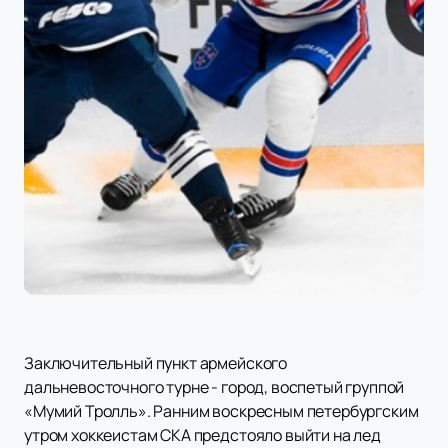
Заключительный пункт армейского
дальневосточного турне - город, воспетый группой
«Мумий Тролль». Ранним воскресным петербургским
утром хоккеистам СКА предстояло выйти на лед