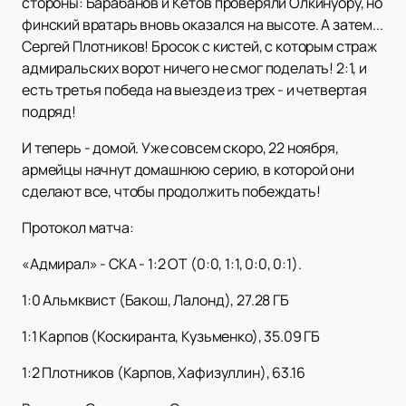
стороны: Барабанов и Кетов проверяли Олкинуору, но
финский вратарь вновь оказался на высоте. А затем...
Сергей Плотников! Бросок с кистей, с которым страж
адмиральских ворот ничего не смог поделать! 2:1, и
есть третья победа на выезде из трех - и четвертая
подряд!
И теперь - домой. Уже совсем скоро, 22 ноября,
армейцы начнут домашнюю серию, в которой они
сделают все, чтобы продолжить побеждать!
Протокол матча:
«Адмирал» - СКА - 1:2 ОТ (0:0, 1:1, 0:0, 0:1).
1:0 Альмквист (Бакош, Лалонд), 27.28 ГБ
1:1 Карпов (Коскиранта, Кузьменко), 35.09 ГБ
1:2 Плотников (Карпов, Хафизуллин), 63.16