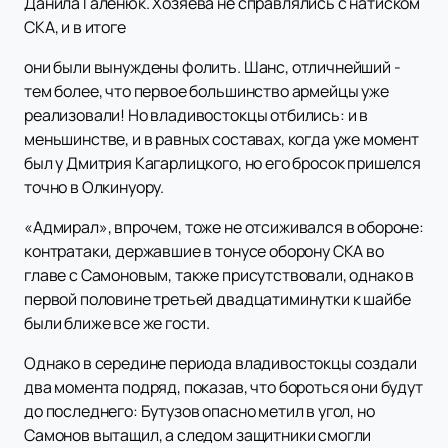
Данила Галенюк. Хозяева не справлялись с натиском
СКА, и в итоге
они были вынуждены фолить. Шанс, отличнейший -
тем более, что первое большинство армейцы уже
реализовали! Но владивостокцы отбились: и в
меньшинстве, и в равных составах, когда уже момент
был у Дмитрия Кагарлицкого, но его бросок пришелся
точно в Олкинуору.
«Адмирал», впрочем, тоже не отсиживался в обороне:
контратаки, державшие в тонусе оборону СКА во
главе с Самоновым, также присутствовали, однако в
первой половине третьей двадцатиминутки к шайбе
были ближе все же гости.
Однако в середине периода владивостокцы создали
два момента подряд, показав, что бороться они будут
до последнего: Бутузов опасно метил в угол, но
Самонов вытащил, а следом защитники смогли