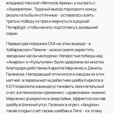
владивостокской «Фетисов Арены» и сыграть с
«Адмиралом». Трудный выезд подходил к концу,
результаты были отличные - оставалось взять
третью победу из трех и вернуться в родной
Петербург, чтобы начать подготовку к домашней
серии.
Первые два поединка СКА на этом выезде - в
Хабаровске и Пекине - можно смело окрестить
звездным часом молодежи. Непростые победы над
«Амуром» и «Куньлунем» были одержаны во многом
благодаря действиям Кирилла Марченко и Данилы
Галенюка. Нападающий отличился в каждом из этих
матчей: в первом матче дебютная шайба Кирилла в
КХЛ позволила команде установить окончательный
счет, а в пекинском сражении с «драконами» именно
Марченко усмирил их в овертайме, эффектно послав
шайбу в ближний угол. Галенюк в игре с «Амуром»
также открыл счет своим шайбам в Лиге - и к этому