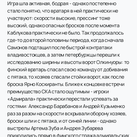
Игра шла активная, бодрая - однако постепенно
стало понятно, что вратаря в ней практически не
участвуют: скорости высокие, прессинг тоже
высокий, однако опасных бросков после момента
Каблукова практически не было. Так продолжалось
где-то до второй половины периода, когда сначала
Самонов подтащил после быстрой контратаки
владивостокцев, а затем петербуржцы перешли к
исследованию ширины и высоты ворот Олкинуоры: то
финский вратарь спасал свою команду от добивания
с пятака, то хозяев спасали стойки ворот, как после
броска Ярно Коскиранты. Ближе к концовке встречи
преимущество СКА стало ощутимым - игроки
«Адмирала» практически перестали успевать за
гостями: Александр Барабанов и Андрей Кузьменко
раз за разом на скорости вскрывали оборону хозяев,
броски шли и с пятака, и от синей линии - однако
выстрелы Артема Зуба и Андрея Зубарева
приходились прямо в финского стража адмиральских