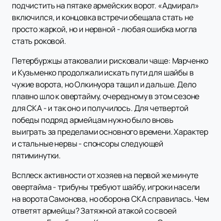
подчистить на пятаке армейских ворот. «Адмирал»
включился, и концовка встречи обещала стать не
просто жаркой, но и нервной - любая ошибка могла
стать роковой.
Петербуржцы атаковали и рисковали чаще: Марченко
и Кузьменко продолжали искать пути для шайбы в
чужие ворота, но Олкинуора тащил и дальше. Дело
плавно шло к овертайму, очередному в этом сезоне
для СКА - и так оно и получилось. Для четвертой
победы подряд армейцам нужно было вновь
выиграть за пределами основного времени. Характер
и стальные нервы - спонсоры следующей
пятиминутки.
Всплеск активности от хозяев на первой же минуте
овертайма - трибуны требуют шайбу, игроки насели
на ворота Самонова, но оборона СКА справилась. Чем
ответят армейцы? Затяжной атакой со своей