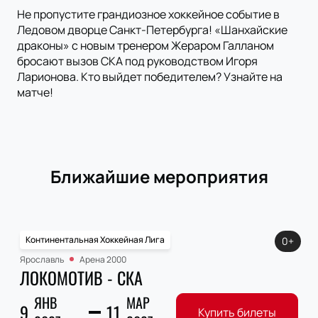
Не пропустите грандиозное хоккейное событие в
Ледовом дворце Санкт-Петербурга! «Шанхайские
драконы» с новым тренером Жераром Галланом
бросают вызов СКА под руководством Игоря
Ларионова. Кто выйдет победителем? Узнайте на
матче!
Ближайшие мероприятия
Континентальная Хоккейная Лига
0+
Ярославль
Арена 2000
ЛОКОМОТИВ - СКА
ЯНВ
МАР
9
11
Купить билеты