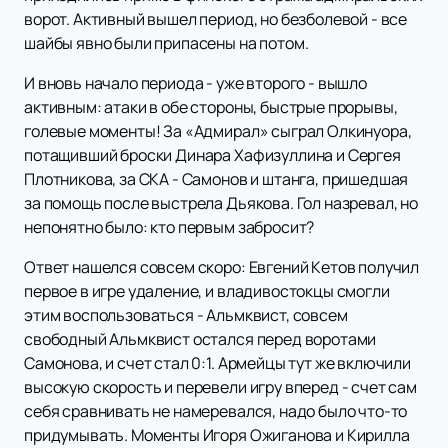
ворот. Активный вышел период, но безболевой - все
шайбы явно были припасены на потом.
И вновь начало периода - уже второго - вышло
активным: атаки в обе стороны, быстрые прорывы,
голевые моменты! За «Адмирал» сыграл Олкинуора,
потащивший броски Динара Хафизуллина и Сергея
Плотникова, за СКА - Самонов и штанга, пришедшая
за помощь после выстрела Дьякова. Гол назревал, но
непонятно было: кто первым забросит?
Ответ нашелся совсем скоро: Евгений Кетов получил
первое в игре удаление, и владивостокцы смогли
этим воспользоваться - Альмквист, совсем
свободный Альмквист остался перед воротами
Самонова, и счет стал 0:1. Армейцы тут же включили
высокую скорость и перевели игру вперед - счет сам
себя сравнивать не намеревался, надо было что-то
придумывать. Моменты Игоря Ожиганова и Кирилла