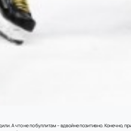
дили. А что не по буллитам – вдвойне позитивно. Конечно, п