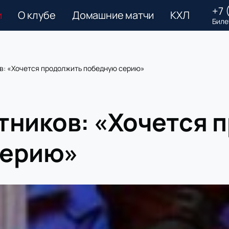
+7 
и
О клубе
Домашние матчи
КХЛ
Биле
в: «Хочется продолжить победную серию»
тников: «Хочется 
серию»