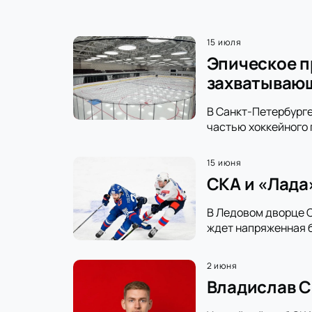
15 июля
Эпическое п
захватываю
В Санкт-Петербурге
частью хоккейного 
15 июня
СКА и «Лада
В Ледовом дворце С
ждет напряженная б
2 июня
Владислав С