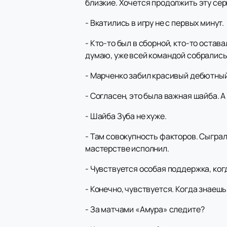
близкие. Хочется продолжить эту сер
- Вкатились в игру не с первых минут.
- Кто-то был в сборной, кто-то остав
думаю, уже всей командой собрались 
- Марченко забил красивый дебютный 
- Согласен, это была важная шайба. А 
- Шайба Зуба не хуже.
- Там совокупность факторов. Сыграли
мастерстве исполнил.
- Чувствуется особая поддержка, ког
- Конечно, чувствуется. Когда знаеш
- За матчами «Амура» следите?