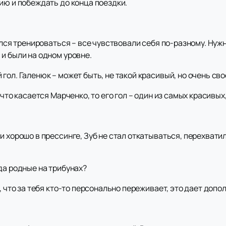
ию и побеждать до конца поездки.
ался тренироваться – все чувствовали себя по-разному. Нуж
и были на одном уровне.
гол. Галенюк – может быть, не такой красивый, но очень св
что касается Марченко, то его гол – один из самых красивых,
 хорошо в прессинге, Зуб не стал откатываться, перехватил
да родные на трибунах?
ь, что за тебя кто-то персонально переживает, это дает доп