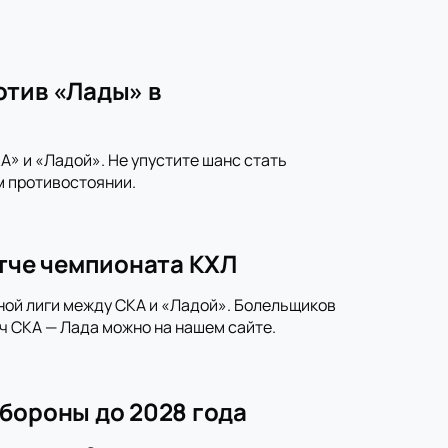
отив «Лады» в
» и «Ладой». Не упустите шанс стать
м противостоянии.
атче чемпионата КХЛ
ной лиги между СКА и «Ладой». Болельщиков
ч СКА — Лада можно на нашем сайте.
бороны до 2028 года