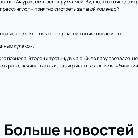
против «Амура», смотрел пару матчей. Видно, что команда иг
прессингуют – приятно смотреть за такой командой.
, ночью все спят –немного времени только после игры.
диным кулаком.
го периода. Второй и третий, думаю, было пару провалов, но
 открыто, начинать атаки, разыгрывать хорошие комбинации
Больше новостей