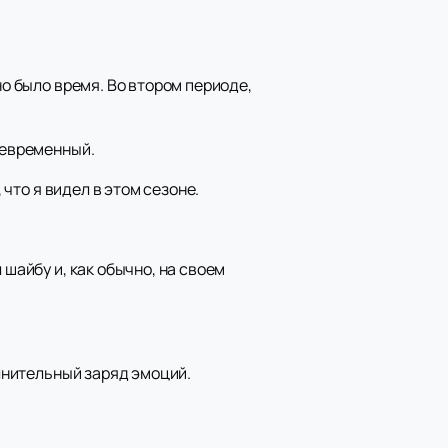
но было время. Во втором периоде,
оевременный.
 что я видел в этом сезоне.
 шайбу и, как обычно, на своем
олнительный заряд эмоций.