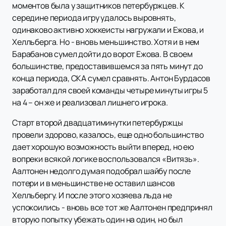
моментов была у защитников петербуржцев. К
середине периода игру удалось выровнять,
одинаково активно хоккеисты нагружали и Ежова, и
Хелльберга. Но - вновь меньшинство. Хотя и в нем
Барабанов сумел дойти до ворот Ежова. В своем
большинстве, предоставившемся за пять минут до
конца периода, СКА сумел сравнять. Антон Бурдасов
заработал для своей команды четыре минуты игры 5
на 4 – он же и реализовал лишнего игрока.
Старт второй двадцатиминутки петербуржцы
провели здорово, казалось, еще одно большинство
дает хорошую возможность выйти вперед, но ею
вопреки всякой логике воспользовался «Витязь».
Аалтонен недолго думая подобрал шайбу после
потери и в меньшинстве не оставил шансов
Хелльбергу. И после этого хозяева льда не
успокоились - вновь все тот же Аалтонен предпринял
вторую попытку убежать один на один, но был