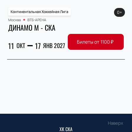
Континентальная Хоккейная Лига
0+
Москва
ВТБ-АРЕНА
ДИНАМО М - СКА
Билеты от
1100
₽
11
17
ОКТ
ЯНВ 2027
Наверх
ХК СКА