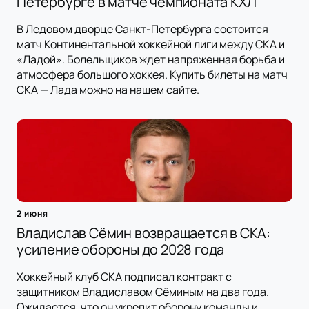
Петербурге в матче чемпионата КХЛ
В Ледовом дворце Санкт-Петербурга состоится
матч Континентальной хоккейной лиги между СКА и
«Ладой». Болельщиков ждет напряженная борьба и
атмосфера большого хоккея. Купить билеты на матч
СКА — Лада можно на нашем сайте.
2 июня
Владислав Сёмин возвращается в СКА:
усиление обороны до 2028 года
Хоккейный клуб СКА подписал контракт с
защитником Владиславом Сёминым на два года.
Ожидается, что он укрепит оборону команды и