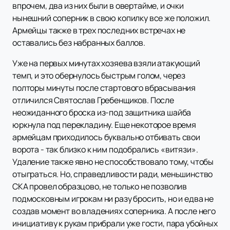
впрочем, два из них были в овертайме, и очки
нынешний соперник в свою копилку все же положил.
Армейцы также в трех последних встречах не
оставались без набранных баллов.
Уже на первых минутах хозяева взяли атакующий
темп, и это обернулось быстрым голом, через
полторы минуты после стартового вбрасывания
отличился Святослав Гребенщиков. После
неожиданного броска из-под защитника шайба
юркнула под перекладину. Еще некоторое время
армейцам приходилось буквально отбивать свои
ворота - так близко к ним подобрались «витязи».
Удаление также явно не способствовало тому, чтобы
отыграться. Но, справедливости ради, меньшинство
СКА провел образцово, не только не позволив
подмосковным игрокам ни разу бросить, но и едва не
создав момент во владениях соперника. А после него
инициативу к рукам прибрали уже гости, пара убойных