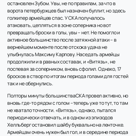
остановлен Зубом. Увы, не по правилам, за что в
ворота петербуржцев был назначен буллит, но здесь
голкипер армейцев спас. У СКА получалось
атаковать, цепляться в зоне соперника но вот
превращать броски в голы, увы – нет. Не помогло и
активное большинство после затяжной атаки – в
вернейшем моменте после отскока удача не
улыбнулась Максиму Карпову. Наседать армейцы
продолжили и в равных составах, и «Витязь», не
поспевая за соперником, вновь сфолил. Однако, 17
бросков в створ по итогам периода голами для гостей
так и не обернулись.
Полторы минуты большинстваСКА провел активно, но
вновь где-то рядом с голом –теперь уже то тут, то там
не хватало точности. «Витязь», однако, пытался
периодически отвечать, и в одном из эпизодов
Хелльберг остановил шайбу буквально на ленточке.
Армейцам очень нужен был гол, и в середине периода