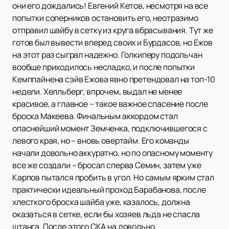
они его дождались! Евгений Кетов, несмотря на все
попытки соперников остановить его, неотразимо
отправил шайбу в сетку из круга вбрасывания. Тут же
готов был вывести вперед своих и Бурдасов, но Ежов
на этот раз сыграл надежно. Голкиперу подольчан
вообще приходилось несладко, и после попытки
Кемппайнена сэйв Ежова явно претендовал на топ-10
недели. Хелльберг, впрочем, выдал не менее
красивое, а главное – такое важное спасение после
броска Макеева. Финальным аккордом стал
опаснейший момент Земченка, подключившегося с
левого края, но – вновь овертайм. Его команды
начали довольно аккуратно, но по опасному моменту
все же создали – бросал сперва Семин, затем уже
Карпов пытался пробить в угол. Но самым ярким стал
практически идеальный проход Барабанова, после
хлесткого броска шайба уже, казалось, должна
оказаться в сетке, если бы хозяев льда не спасла
штанга. После этого СКА на довольно