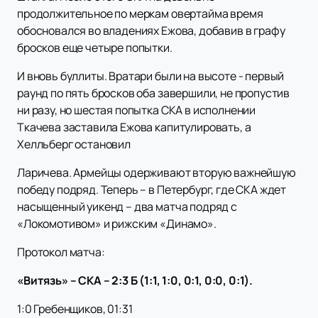
продолжительное по меркам овертайма время
обосновался во владениях Ежова, добавив в графу
бросков еще четыре попытки.
И вновь буллиты. Вратари были на высоте - первый
раунд по пять бросков оба завершили, не пропустив
ни разу, но шестая попытка СКА в исполнении
Ткачева заставила Ежова капитулировать, а
Хелльберг остановил
Ларичева. Армейцы одерживают вторую важнейшую
победу подряд. Теперь – в Петербург, где СКА ждет
насыщенный уикенд – два матча подряд с
«Локомотивом» и рижским «Динамо».
Протокол матча:
«Витязь» – СКА – 2:3 Б (1:1, 1:0, 0:1, 0:0, 0:1).
1:0 Гребенщиков, 01:31