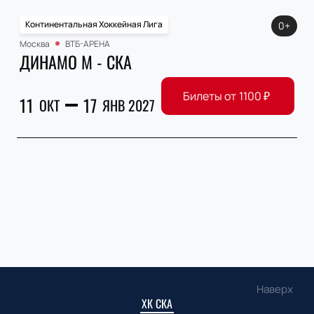
Континентальная Хоккейная Лига
0+
Москва
ВТБ-АРЕНА
ДИНАМО М - СКА
Билеты от
1100
₽
11
17
ОКТ
ЯНВ 2027
Наверх
ХК СКА