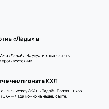
отив «Лады» в
» и «Ладой». Не упустите шанс стать
м противостоянии.
атче чемпионата КХЛ
ной лиги между СКА и «Ладой». Болельщиков
ч СКА — Лада можно на нашем сайте.