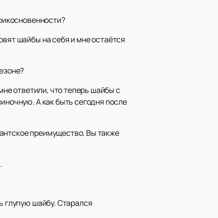
прикосновенности?
овят шайбы на себя и мне остаётся
сезоне?
мне ответили, что теперь шайбы с
иночную. А как быть сегодня после
игантское преимущество. Вы также
.
ь глупую шайбу. Старался