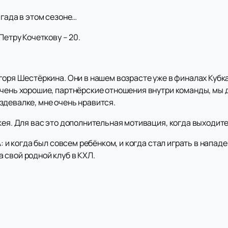
игада в этом сезоне…
Петру Кочеткову – 20.
горя Шестёркина. Они в нашем возрасте уже в финалах Кубка 
чень хорошие, партнёрские отношения внутри команды, мы д
здевалке, мне очень нравится.
кея. Для вас это дополнительная мотивация, когда выходите
А: и когда был совсем ребёнком, и когда стал играть в напа
 свой родной клуб в КХЛ.