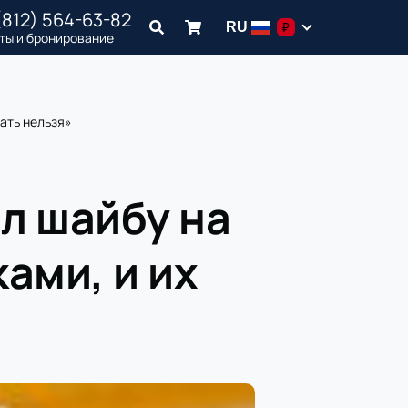
(812) 564-63-82
RU
₽
ты и бронирование
рать нельзя»
л шайбу на
ами, и их