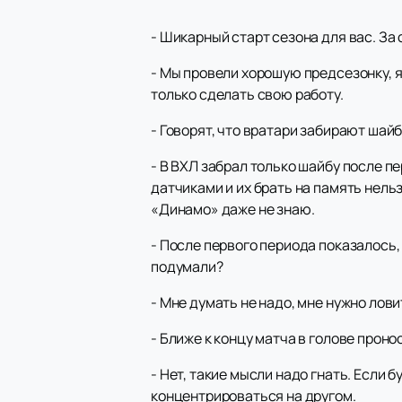
- Шикарный старт сезона для вас. За
- Мы провели хорошую предсезонку, я
только сделать свою работу.
- Говорят, что вратари забирают шай
- В ВХЛ забрал только шайбу после пе
датчиками и их брать на память нель
«Динамо» даже не знаю.
- После первого периода показалось, 
подумали?
- Мне думать не надо, мне нужно лов
- Ближе к концу матча в голове прон
- Нет, такие мысли надо гнать. Если
концентрироваться на другом.