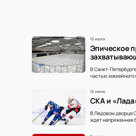
15 июля
Эпическое п
захватываю
В Санкт-Петербурге
частью хоккейного 
15 июня
СКА и «Лада
В Ледовом дворце С
ждет напряженная б