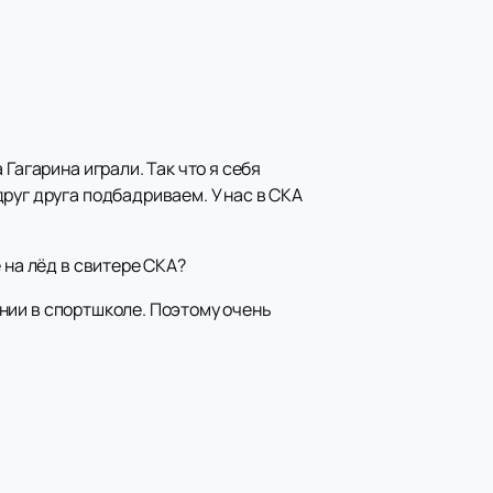
Гагарина играли. Так что я себя
руг друга подбадриваем. У нас в СКА
 на лёд в свитере СКА?
дении в спортшколе. Поэтому очень