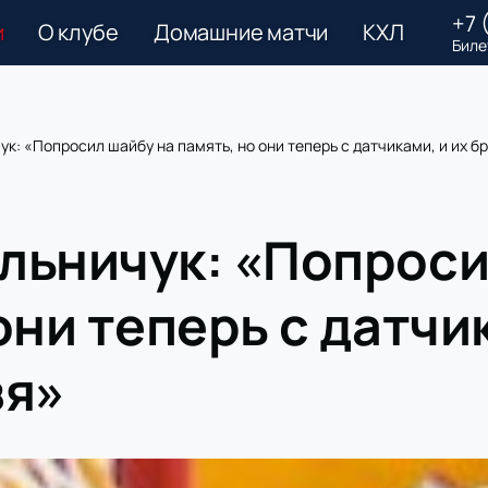
+7 
и
О клубе
Домашние матчи
КХЛ
Биле
к: «Попросил шайбу на память, но они теперь с датчиками, и их б
льничук: «Попроси
они теперь с датчик
зя»