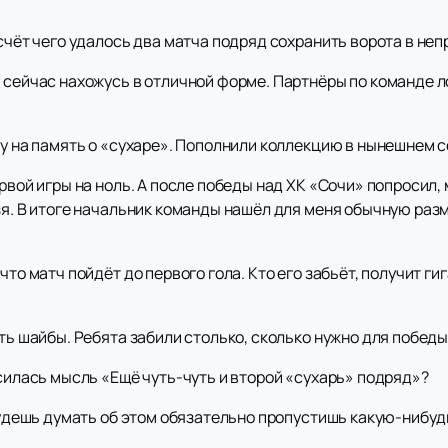
 счёт чего удалось два матча подряд сохранить ворота в не
 сейчас нахожусь в отличной форме. Партнёры по команде л
бу на память о «сухаре». Пополнили коллекцию в нынешнем 
рвой игры на ноль. А после победы над ХК «Сочи» попросил, 
зя. В итоге начальник команды нашёл для меня обычную разм
что матч пойдёт до первого гола. Кто его забьёт, получит г
ить шайбы. Ребята забили столько, сколько нужно для победы
осилась мысль «Ещё чуть-чуть и второй «сухарь» подряд»?
 будешь думать об этом обязательно пропустишь какую-нибуд