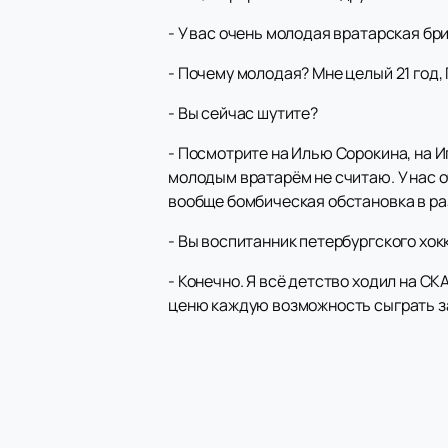
- У вас очень молодая вратарская бр
- Почему молодая? Мне целый 21 год, 
- Вы сейчас шутите?
- Посмотрите на Илью Сорокина, на И
молодым вратарём не считаю. У нас о
вообще бомбическая обстановка в ра
- Вы воспитанник петербургского хок
- Конечно. Я всё детство ходил на СК
ценю каждую возможность сыграть за