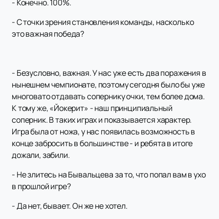
- Конечно. 100%.
- С точки зрения становления команды, насколько
это важная победа?
- Безусловно, важная. У нас уже есть два поражения в
нынешнем чемпионате, поэтому сегодня было бы уже
многовато отдавать сопернику очки, тем более дома.
К тому же, «Йокерит» - наш принципиальный
соперник. В таких играх и показывается характер.
Игра была от ножа, у нас появилась возможность в
конце забросить в большинстве - и ребята в итоге
дожали, забили.
- Не злитесь на Бывальцева за то, что попал вам в ухо
в прошлой игре?
- Да нет, бывает. Он же не хотел.