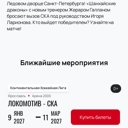
Ледовом дворце Санкт-Петербурга! «Шанхайские
драконы» с новым тренером Жераром Галланом
бросают вызов СКА под руководством Игоря
Ларионова. Кто выйдет победителем? Узнайте на
матче!
Ближайшие мероприятия
Континентальная Хоккейная Лига
0+
Ярославль
Арена 2000
ЛОКОМОТИВ - СКА
ЯНВ
МАР
9
11
Купить билеты
2027
2027