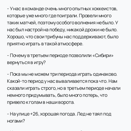
- У нас в команде очень много опытных хоккеистов,
которые уже много где поиграли. Провели много
таких матчей, поэтому особого волнения не было. У
нас был настрой на победу, никакой дрожи не было.
Хорошо, что свои трибуны нас поддерживают, было
приятно играть в такой атмосфере.
- Почему в третьем периоде позволили «Сибири»
вернуться в игру?
- Пока мы не можем три периода играть одинаково.
Какой-то период у нас вываливается пока что. Нам
сказали играть строго, но в третьем периоде начали
немного придумывать, было много потерь, что
привело к голам в наши ворота.
- На улице +26, хорошая погода. Лед не таял под
ногами?