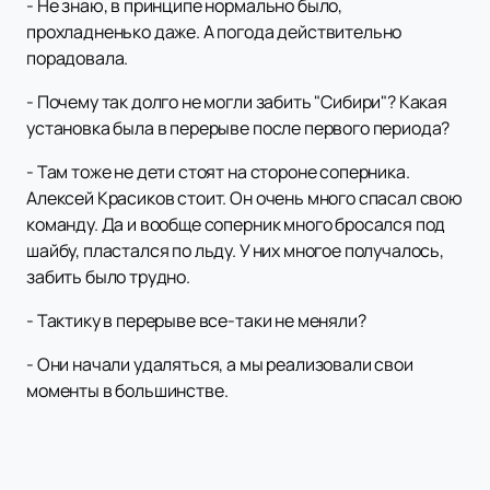
- Не знаю, в принципе нормально было,
прохладненько даже. А погода действительно
порадовала.
- Почему так долго не могли забить "Сибири"? Какая
установка была в перерыве после первого периода?
- Там тоже не дети стоят на стороне соперника.
Алексей Красиков стоит. Он очень много спасал свою
команду. Да и вообще соперник много бросался под
шайбу, пластался по льду. У них многое получалось,
забить было трудно.
- Тактику в перерыве все-таки не меняли?
- Они начали удаляться, а мы реализовали свои
моменты в большинстве.