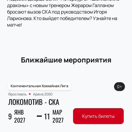
драконы» с новым тренером Жераром Галланом
бросают вызов СКА под руководством Игоря
Ларионова. Кто выйдет победителем? Узнайте на
матче!
Ближайшие мероприятия
Континентальная Хоккейная Лига
0+
Ярославль
Арена 2000
ЛОКОМОТИВ - СКА
ЯНВ
МАР
9
11
Купить билеты
2027
2027