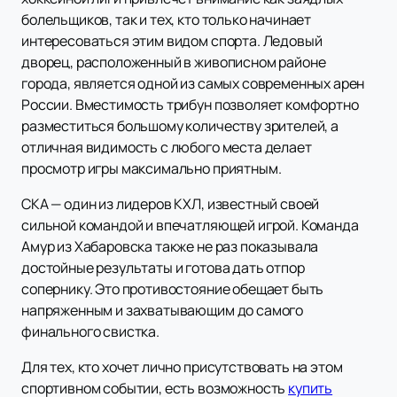
болельщиков, так и тех, кто только начинает
интересоваться этим видом спорта. Ледовый
дворец, расположенный в живописном районе
города, является одной из самых современных арен
России. Вместимость трибун позволяет комфортно
разместиться большому количеству зрителей, а
отличная видимость с любого места делает
просмотр игры максимально приятным.
СКА — один из лидеров КХЛ, известный своей
сильной командой и впечатляющей игрой. Команда
Амур из Хабаровска также не раз показывала
достойные результаты и готова дать отпор
сопернику. Это противостояние обещает быть
напряженным и захватывающим до самого
финального свистка.
Для тех, кто хочет лично присутствовать на этом
спортивном событии, есть возможность
купить