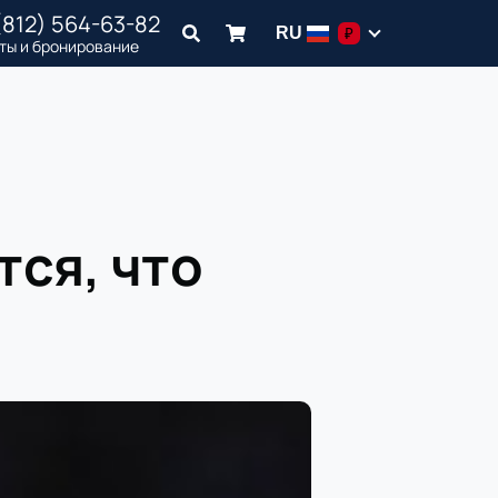
(812) 564-63-82
RU
₽
ты и бронирование
тся, что