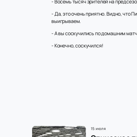
- Восемь тысяч зрителей на предсез
- Да, это очень приятно. Видно, что 
выигрываем.
- А вы соскучились по домашним мат
- Конечно, соскучился!
15 июля