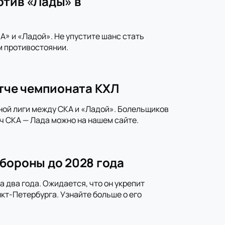
отив «Лады» в
» и «Ладой». Не упустите шанс стать
м противостоянии.
атче чемпионата КХЛ
ной лиги между СКА и «Ладой». Болельщиков
ч СКА — Лада можно на нашем сайте.
бороны до 2028 года
 два года. Ожидается, что он укрепит
кт-Петербурга. Узнайте больше о его