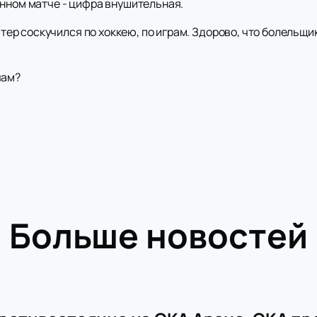
онном матче - цифра внушительная.
Питер соскучился по хоккею, по играм. Здорово, что болельщи
чам?
Больше новостей