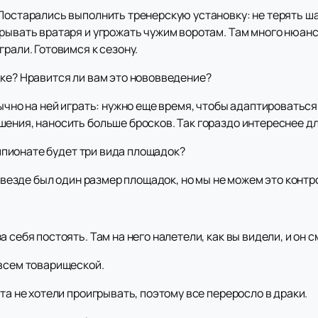
Постарались выполнить тренерскую установку: не терять ша
рывать вратаря и угрожать чужим воротам. Там много нюансо
рали. Готовимся к сезону.
дке? Нравится ли вам это нововведение?
ычно на ней играть: нужно еще время, чтобы адаптироваться. 
ения, наносить больше бросков. Так гораздо интереснее для
чемпионате будет три вида площадок?
ы везде был один размер площадок, но мы не можем это конт
 себя постоять. Там на него налетели, как вы видели, и он с
овсем товарищеской.
та не хотели проигрывать, поэтому все переросло в драки.