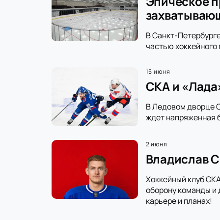
Эпическое п
захватываю
В Санкт-Петербурге
частью хоккейного 
15 июня
СКА и «Лада
В Ледовом дворце С
ждет напряженная б
2 июня
Владислав С
Хоккейный клуб СКА
оборону команды и 
карьере и планах!