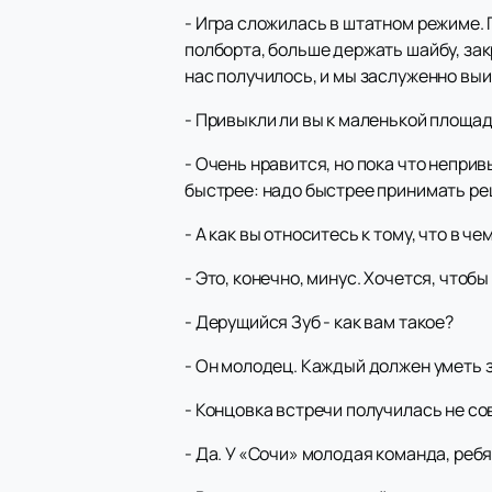
- Игра сложилась в штатном режиме. 
полборта, больше держать шайбу, зак
нас получилось, и мы заслуженно выиг
- Привыкли ли вы к маленькой площа
- Очень нравится, но пока что неприв
быстрее: надо быстрее принимать реш
- А как вы относитесь к тому, что в 
- Это, конечно, минус. Хочется, чтоб
- Дерущийся Зуб - как вам такое?
- Он молодец. Каждый должен уметь за
- Концовка встречи получилась не с
- Да. У «Сочи» молодая команда, ребя