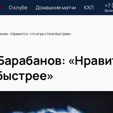
+7 
и
О клубе
Домашние матчи
КХЛ
Биле
нов: «Нравится, что игра стала быстрее»
Барабанов: «Нрави
 быстрее»