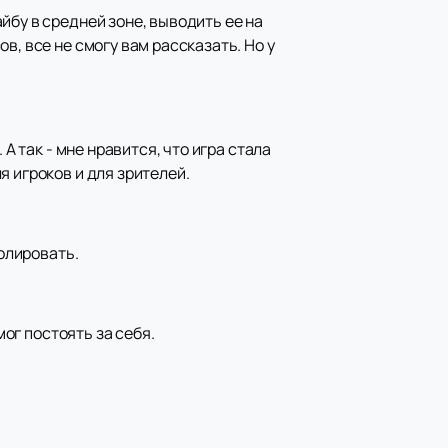
йбу в средней зоне, выводить ее на
в, все не смогу вам рассказать. Но у
А так - мне нравится, что игра стала
 игроков и для зрителей.
ролировать.
мог постоять за себя.