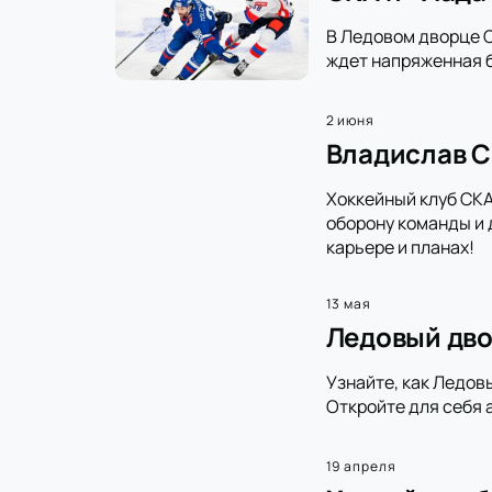
В Ледовом дворце С
ждет напряженная б
2 июня
Владислав С
Хоккейный клуб СКА
оборону команды и 
карьере и планах!
13 мая
Ледовый дво
Узнайте, как Ледов
Откройте для себя 
19 апреля