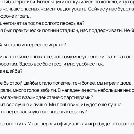
шайб забросили. Болельщики соскучились по хоккею, и тут ср
о меньше опасных моментов допускать. Сейчас у нас будет в
бороне играть.
ашнего матча после долгого перерыва?
ня был практически полный стадион, нас поддерживали. Не б
Вам стало интереснее играть?
и на такой же площадке, поэтому мне удобнее играть на нов
оротам. Здесь все быстрее, и мне удобнее так.
рая шайба?
ле быстрой шайбы стало полегче, тем более, мы играли дома
али, много голов забили. В нападении есть небольшие недо
 налажено взаимодействие с партнерами?
ит все лучше и лучше. Мы прибавим, и будет еще лучше.
ить персональную готовность к сезону?
рос ответить. У нас первая официальная игра будет второго 