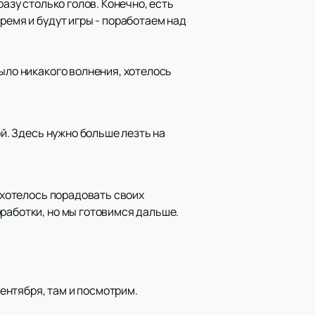
азу столько голов. Конечно, есть
ремя и будут игры - поработаем над
ыло никакого волнения, хотелось
ой. Здесь нужно больше лезть на
, хотелось порадовать своих
работки, но мы готовимся дальше.
сентября, там и посмотрим.