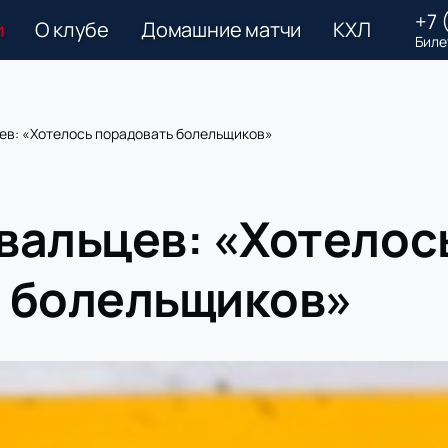
+7 
и
О клубе
Домашние матчи
КХЛ
Биле
ев: «Хотелось порадовать болельщиков»
вальцев: «Хотелос
 болельщиков»