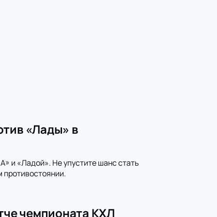
отив «Лады» в
» и «Ладой». Не упустите шанс стать
м противостоянии.
атче чемпионата КХЛ