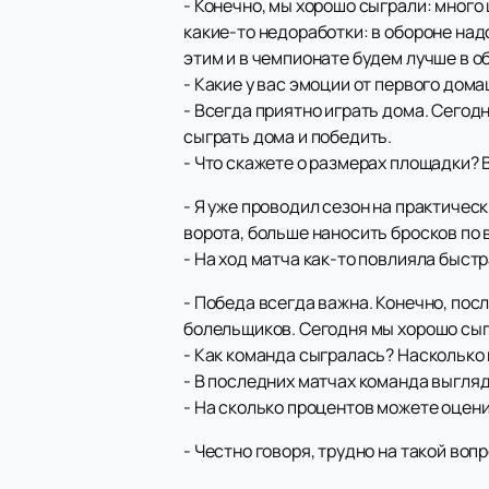
- Конечно, мы хорошо сыграли: много 
какие-то недоработки: в обороне над
этим и в чемпионате будем лучше в о
- Какие у вас эмоции от первого дом
- Всегда приятно играть дома. Сегод
сыграть дома и победить.
- Что скажете о размерах площадки? 
- Я уже проводил сезон на практическ
ворота, больше наносить бросков по в
- На ход матча как-то повлияла быст
- Победа всегда важна. Конечно, пос
болельщиков. Сегодня мы хорошо сыгр
- Как команда сыгралась? Насколько
- В последних матчах команда выгляд
- На сколько процентов можете оцен
- Честно говоря, трудно на такой воп