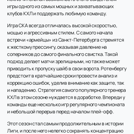
игры одного из самых мощных и захватывающих
клубов КХЛ и поддержать любимую команду.
Игра СКА всегда отличалась высокой скоростью,
мощью и агрессивным стилем. С самого начала
встречи «армейцы» из Санкт-Петербурга стремятся
к жесткому прессингу, оказывая давление на
соперников до самого финального свистка. Такой
подход делает матчи зрелищными, но также может
приводить к пропуску шайб в свои ворота. Ротенбергу
предстоит в кратчайшие сроки провести анализ и
коррекцию ошибок, уделив внимание как защите, так
и нападению. Стратегия самого популярного тренера
КХЛ в этом сезоне нуждается в доработке. Впереди у
команды еще несколько игр регулярного чемпионата
и небольшой перерыв перед началом плей-офф.
Этот сезон стал самым продолжительным в истории
Лиги, и после него нелегко сохранять концентрацию