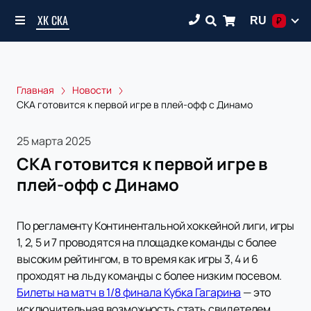
ХК СКА
RU
₽
Главная
Новости
СКА готовится к первой игре в плей-офф с Динамо
25 марта 2025
СКА готовится к первой игре в
плей-офф с Динамо
По регламенту Континентальной хоккейной лиги, игры
1, 2, 5 и 7 проводятся на площадке команды с более
высоким рейтингом, в то время как игры 3, 4 и 6
проходят на льду команды с более низким посевом.
Билеты на матч в 1/8 финала Кубка Гагарина
— это
исключительная возможность стать свидетелем