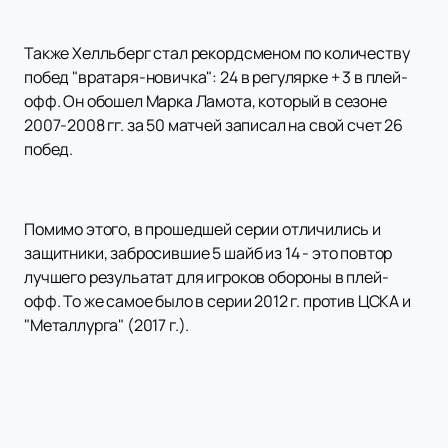
Также Хелльберг стал рекордсменом по количеству
побед "вратаря-новичка": 24 в регулярке + 3 в плей-
офф. Он обошел Марка Ламота, который в сезоне
2007-2008 гг. за 50 матчей записал на свой счет 26
побед.
Помимо этого, в прошедшей серии отличились и
защитники, забросившие 5 шайб из 14 - это повтор
лучшего резульатат для игроков обороны в плей-
офф. То же самое было в серии 2012 г. против ЦСКА и
"Металлурга" (2017 г.).