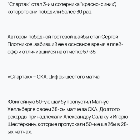
"Спартак" стал 3-им соперника "красно-синих",
которого они победили более 30 раз.
Автором победной гостевой шайбы стал Сергей
Плотников, забивший ее в основное время в плей-
офф и отличившийся на отметке 57:35.
«Спартак» – СКА. Цифры шестого матча
Юбилейную 50-ую шайбу пропустил Магнус
Хелльберг в своем 38-ом матче за СКА. До этого
рекорды принадлежали Александру Салаку и Игорю
Шестёркину, которые пропускали 50-ые шайбы в 28-
ых матчах.