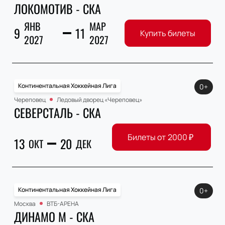
ЛОКОМОТИВ - СКА
ЯНВ
МАР
9
11
Купить билеты
2027
2027
Континентальная Хоккейная Лига
0+
Череповец
Ледовый дворец «Череповец»
СЕВЕРСТАЛЬ - СКА
Билеты от
2000
₽
13
20
ОКТ
ДЕК
Континентальная Хоккейная Лига
0+
Москва
ВТБ-АРЕНА
ДИНАМО М - СКА