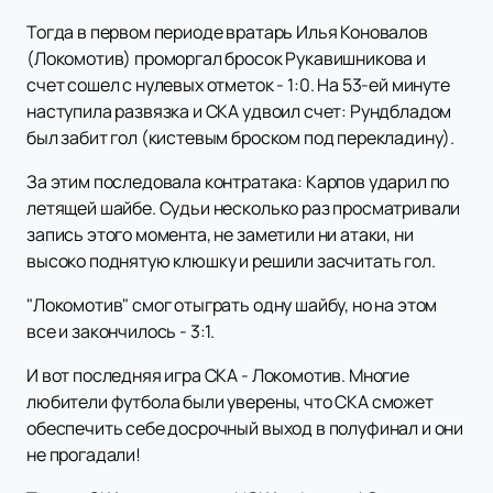
Тогда в первом периоде вратарь Илья Коновалов
(Локомотив) проморгал бросок Рукавишникова и
счет сошел с нулевых отметок - 1:0. На 53-ей минуте
наступила развязка и СКА удвоил счет: Рундбладом
был забит гол (кистевым броском под перекладину).
За этим последовала контратака: Карпов ударил по
летящей шайбе. Судьи несколько раз просматривали
запись этого момента, не заметили ни атаки, ни
высоко поднятую клюшку и решили засчитать гол.
"Локомотив" смог отыграть одну шайбу, но на этом
все и закончилось - 3:1.
И вот последняя игра СКА - Локомотив. Многие
любители футбола были уверены, что СКА сможет
обеспечить себе досрочный выход в полуфинал и они
не прогадали!