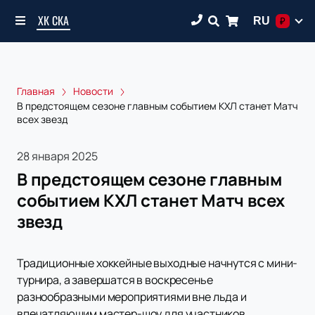
ХК СКА
RU
₽
Главная
Новости
В предстоящем сезоне главным событием КХЛ станет Матч
всех звезд
28 января 2025
В предстоящем сезоне главным
событием КХЛ станет Матч всех
звезд
Традиционные хоккейные выходные начнутся с мини-
турнира, а завершатся в воскресенье
разнообразными мероприятиями вне льда и
впечатляющим мастер-шоу для участников.