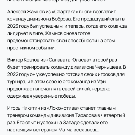
Алексей Жамнов из «Спартака» вновь возглавит
команду дивизиона Боброва. Его предыдущий опыт в
2023 году был успешным, и теперь, когда его команда
лидирует в лиге, Жамнов снова готов
продемонстрировать свои способности на этом
престижном событии.
Виктор Козлов из «Салавата Юлаева» второй раз
будет тренировать команду дивизиона Чернышева. В
2022 году он уже успешно готовил своих игроков для
турнира, и в этом сезоне его команда из Уфы
продолжает впечатлять своей силой, нередко
одерживая уверенные победы.
Игорь Никитин из «Локомотива» станет главным
тренером команды дивизиона Тарасова в четвертый
раз. Его опыт и успехи на Западе сделали его
настоящим ветераном Матча всех звезд.