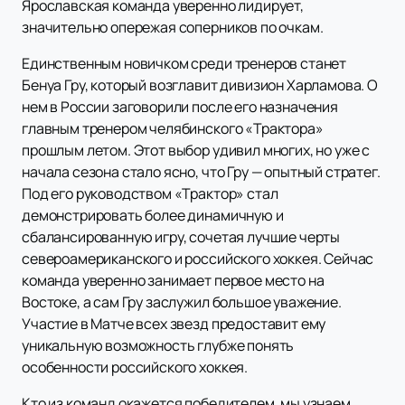
Ярославская команда уверенно лидирует,
значительно опережая соперников по очкам.
Единственным новичком среди тренеров станет
Бенуа Гру, который возглавит дивизион Харламова. О
нем в России заговорили после его назначения
главным тренером челябинского «Трактора»
прошлым летом. Этот выбор удивил многих, но уже с
начала сезона стало ясно, что Гру — опытный стратег.
Под его руководством «Трактор» стал
демонстрировать более динамичную и
сбалансированную игру, сочетая лучшие черты
североамериканского и российского хоккея. Сейчас
команда уверенно занимает первое место на
Востоке, а сам Гру заслужил большое уважение.
Участие в Матче всех звезд предоставит ему
уникальную возможность глубже понять
особенности российского хоккея.
Кто из команд окажется победителем, мы узнаем