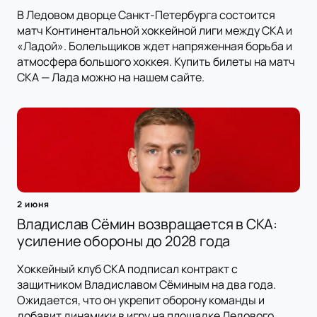
В Ледовом дворце Санкт-Петербурга состоится
матч Континентальной хоккейной лиги между СКА и
«Ладой». Болельщиков ждет напряженная борьба и
атмосфера большого хоккея. Купить билеты на матч
СКА — Лада можно на нашем сайте.
2 июня
Владислав Сёмин возвращается в СКА:
усиление обороны до 2028 года
Хоккейный клуб СКА подписал контракт с
защитником Владиславом Сёминым на два года.
Ожидается, что он укрепит оборону команды и
добавит динамики в игру на площадке Ледового