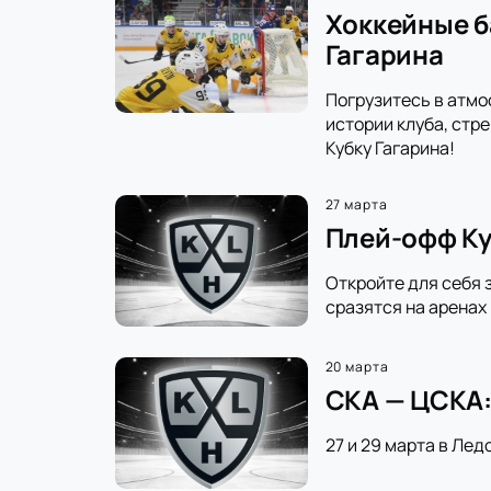
Хоккейные б
Гагарина
Погрузитесь в атмо
истории клуба, стр
Кубку Гагарина!
27 марта
Плей-офф Ку
Откройте для себя 
сразятся на аренах
20 марта
СКА — ЦСКА:
27 и 29 марта в Лед