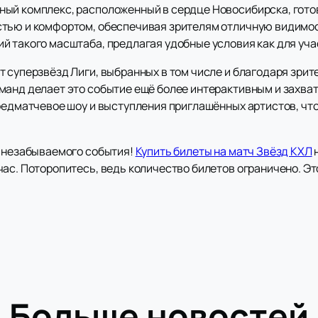
ый комплекс, расположенный в сердце Новосибирска, готов
тью и комфортом, обеспечивая зрителям отличную видимост
 такого масштаба, предлагая удобные условия как для участ
т суперзвёзд Лиги, выбранных в том числе и благодаря зри
манд делает это событие ещё более интерактивным и захва
предматчевое шоу и выступления приглашённых артистов, ч
о незабываемого события!
Купить билеты на матч Звёзд КХЛ
н
ас. Поторопитесь, ведь количество билетов ограничено. Эт
Больше новостей