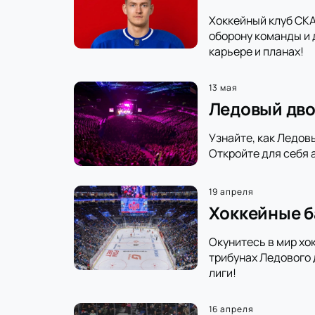
Хоккейный клуб СКА
оборону команды и 
карьере и планах!
13 мая
Ледовый дво
Узнайте, как Ледов
Откройте для себя 
19 апреля
Хоккейные б
Окунитесь в мир хо
трибунах Ледового 
лиги!
16 апреля