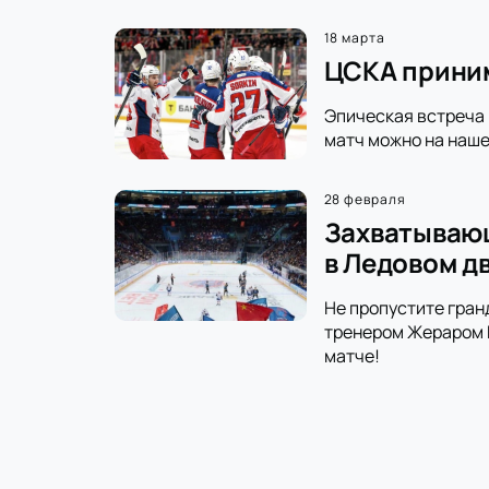
18 марта
ЦСКА приним
Эпическая встреча 
матч можно на наше
28 февраля
Захватывающ
в Ледовом д
Не пропустите гран
тренером Жераром Г
матче!