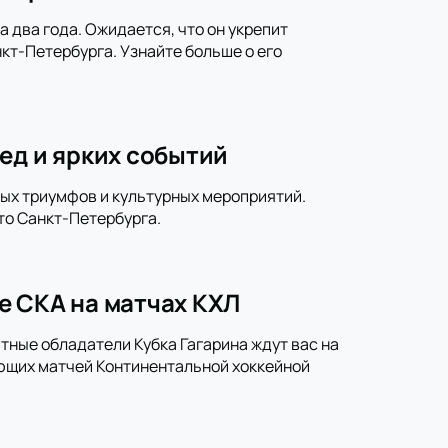
 два года. Ожидается, что он укрепит
кт-Петербурга. Узнайте больше о его
ед и ярких событий
ных триумфов и культурных мероприятий.
то Санкт-Петербурга.
е СКА на матчах КХЛ
тные обладатели Кубка Гагарина ждут вас на
ющих матчей Континентальной хоккейной