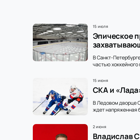
15 июля
Эпическое п
захватываю
В Санкт-Петербурге
частью хоккейного 
15 июня
СКА и «Лада
В Ледовом дворце С
ждет напряженная б
2 июня
Владислав С