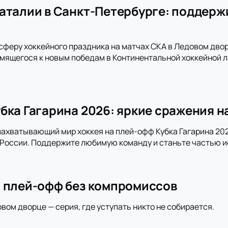
аталии в Санкт-Петербурге: поддержи
сферу хоккейного праздника на матчах СКА в Ледовом дво
емящегося к новым победам в Континентальной хоккейной л
бка Гагарина 2026: яркие сражения н
захватывающий мир хоккея на плей-офф Кубка Гагарина 202
 России. Поддержите любимую команду и станьте частью и
 плей-офф без компромиссов
овом дворце — серия, где уступать никто не собирается.