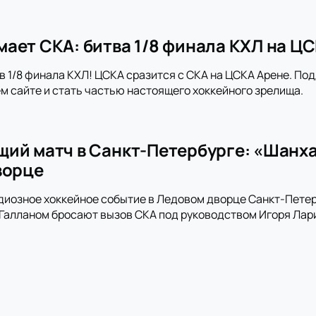
ает СКА: битва 1/8 финала КХЛ на Ц
в 1/8 финала КХЛ! ЦСКА сразится с СКА на ЦСКА Арене. По
м сайте и стать частью настоящего хоккейного зрелища.
ий матч в Санкт-Петербурге: «Шанх
ворце
диозное хоккейное событие в Ледовом дворце Санкт-Пете
алланом бросают вызов СКА под руководством Игоря Лари