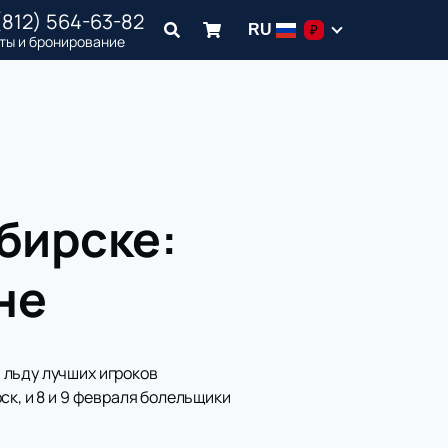
(812) 564-63-82
RU
₽
ты и бронирование
бирске:
не
 льду лучших игроков
ск, и 8 и 9 февраля болельщики