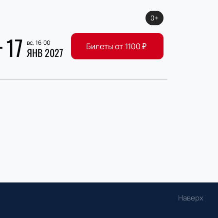
0+
17
вс, 16:00
Билеты от
1100
₽
ЯНВ 2027
Наверх