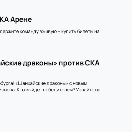
СКА Арене
ддержите команду вживую – купить билеты на
айские драконы» против СКА
рбурга! «Шанхайские драконы» с новым
онова. Кто выйдет победителем? Узнайте на