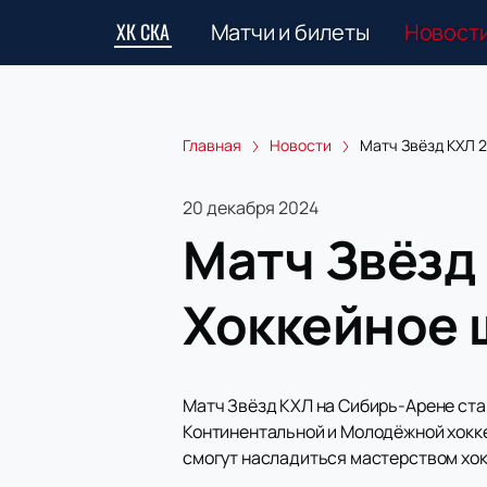
ХК СКА
Матчи и билеты
Новост
Главная
Новости
Матч Звёзд КХЛ 
20 декабря 2024
Матч Звёзд
Хоккейное 
Матч Звёзд КХЛ на Сибирь-Арене ста
Континентальной и Молодёжной хоккей
смогут насладиться мастерством хок