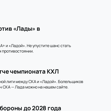
отив «Лады» в
» и «Ладой». Не упустите шанс стать
м противостоянии.
атче чемпионата КХЛ
ной лиги между СКА и «Ладой». Болельщиков
ч СКА — Лада можно на нашем сайте.
бороны до 2028 года