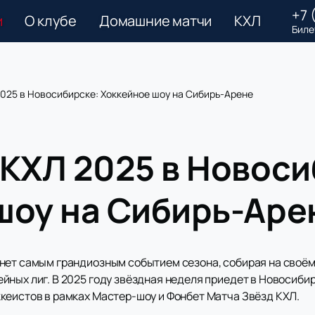
+7 
и
О клубе
Домашние матчи
КХЛ
Биле
2025 в Новосибирске: Хоккейное шоу на Сибирь-Арене
 КХЛ 2025 в Новоси
шоу на Сибирь-Аре
нет самым грандиозным событием сезона, собирая на своём
ных лиг. В 2025 году звёздная неделя приедет в Новосибир
кеистов в рамках Мастер-шоу и Фонбет Матча Звёзд КХЛ.