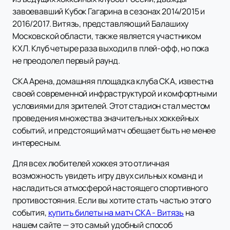
завоевавший Кубок Гагарина в сезонах 2014/2015 и
2016/2017. Витязь, представляющий Балашиху
Московской области, также является участником
КХЛ. Клуб четыре раза выходил в плей-офф, но пока
не преодолел первый раунд.
СКА Арена, домашняя площадка клуба СКА, известна
своей современной инфраструктурой и комфортными
условиями для зрителей. Этот стадион стал местом
проведения множества значительных хоккейных
событий, и предстоящий матч обещает быть не менее
интересным.
Для всех любителей хоккея это отличная
возможность увидеть игру двух сильных команд и
насладиться атмосферой настоящего спортивного
противостояния. Если вы хотите стать частью этого
события,
купить билеты на матч СКА - Витязь
на
нашем сайте — это самый удобный способ