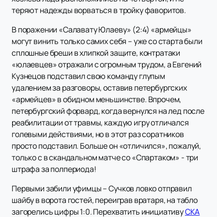
теряют надежды ворваться в тройку фаворитов.
В поражении «Салавату Юлаеву» (2:4) «армейцы»
могут винить только самих себя – уже со старта были
сплошные бреши в хлипкой защите, контратаки
«юлаевцев» отражали с огромным трудом, а Евгений
Кузнецов подставил свою команду глупым
удалением за разговоры, оставив петербургских
«армейцев» в обидном меньшинстве. Впрочем,
петербургский форвард, когда вернулся на лед после
реабилитации от травмы, каждую игру отличался
голевыми действиями, но в этот раз соратников
просто подставил. Больше он «отличился», пожалуй,
только с в скандальном матче со «Спартаком» - три
штрафа за полпериода!
Первыми забили уфимцы – Сучков ловко отправил
шайбу в ворота гостей, переиграв вратаря, на табло
загорелись цифры 1:0. Перехватить инициативу
СКА