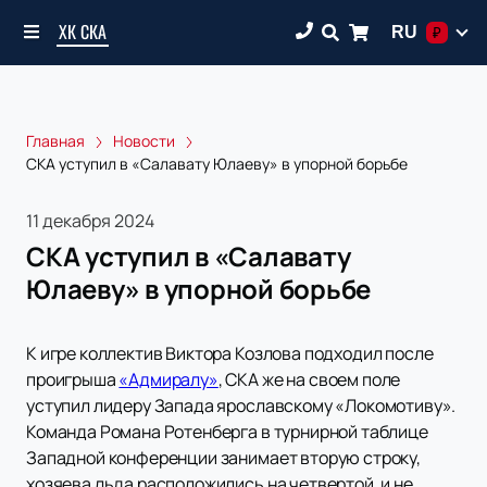
ХК СКА
RU
₽
Главная
Новости
СКА уступил в «Салавату Юлаеву» в упорной борьбе
11 декабря 2024
СКА уступил в «Салавату
Юлаеву» в упорной борьбе
К игре коллектив Виктора Козлова подходил после
проигрыша
«Адмиралу»
, СКА же на своем поле
уступил лидеру Запада ярославскому «Локомотиву».
Команда Романа Ротенберга в турнирной таблице
Западной конференции занимает вторую строку,
хозяева льда расположились на четвертой, и не