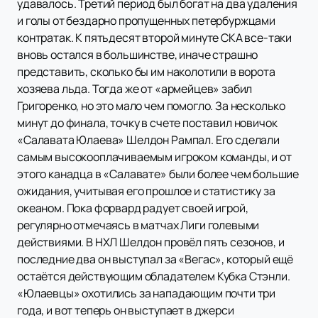
удавалось. Третий период был богат на два удаления
и голы от бездарно пропущенных петербуржцами
контратак. К пятьдесят второй минуте СКА все-таки
вновь остался в большинстве, иначе страшно
представить, сколько бы им наколотили в ворота
хозяева льда. Тогда же от «армейцев» забил
Григоренко, но это мало чем помогло. За несколько
минут до финала, точку в счете поставил новичок
«Салавата Юлаева» Шелдон Рампал. Его сделали
самым высокооплачиваемым игроком команды, и от
этого канадца в «Салавате» были более чем большие
ожидания, учитывая его прошлое и статистику за
океаном. Пока форвард радует своей игрой,
регулярно отмечаясь в матчах Лиги голевыми
действиями. В НХЛ Шелдон провёл пять сезонов, и
последние два он выступал за «Вегас», который ещё
остаётся действующим обладателем Кубка Стэнли.
«Юлаевцы» охотились за нападающим почти три
года, и вот теперь он выступает в джерси