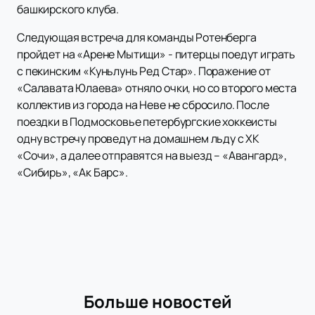
башкирского клуба.
Следующая встреча для команды Ротенберга
пройдет на «Арене Мытищи» - питерцы поедут играть
с пекинским «Куньлунь Ред Стар». Поражение от
«Салавата Юлаева» отняло очки, но со второго места
коллектив из города на Неве не сбросило. После
поездки в Подмосковье петербургские хоккеисты
одну встречу проведут на домашнем льду с ХК
«Сочи», а далее отправятся на выезд – «Авангард»,
«Сибирь», «Ак Барс».
Больше новостей