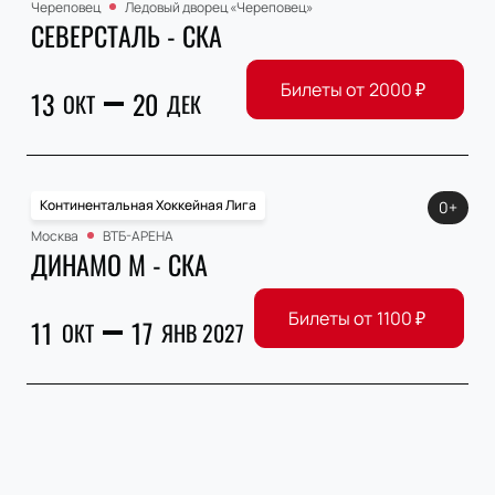
Череповец
Ледовый дворец «Череповец»
СЕВЕРСТАЛЬ - СКА
Билеты от
2000
₽
13
20
ОКТ
ДЕК
Континентальная Хоккейная Лига
0+
Москва
ВТБ-АРЕНА
ДИНАМО М - СКА
Билеты от
1100
₽
11
17
ОКТ
ЯНВ 2027