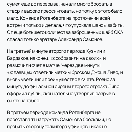
сумел еще до перерыва, начали много бросать в
створ и высоко прессинговать, но толку с этого было
мало. Команда Ротенберга на протяжении всей
встречи только и делала, что упускала шансы забить.
От еще большего количества заброшенных шайб СКА
спасал только вратарь Александр Самонов.
На третьей минуте второго периода Кузмин и
Бардаков, наконец, «сообразили на двоих», и
размочили счет в матче. Через две минуты
«юлаевцы» ответили метким броском Джоша Ливо, и
вновь увеличили преимущество в счете. Ровно за
минуту до финальной сирены второго отрезка Ливо
оформил дубль, окончательно утвердив разрыв в
очках на табло.
В третьем периоде команда Ротенберга не
переставала нагружать Самонова бросками, но
пробить оборону голкипера уфимцев никак не