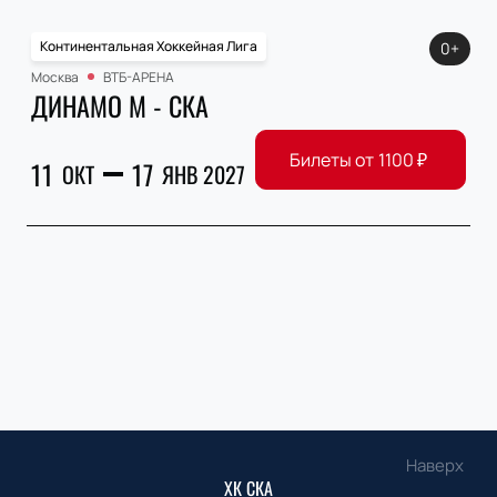
Континентальная Хоккейная Лига
0+
Москва
ВТБ-АРЕНА
ДИНАМО М - СКА
Билеты от
1100
₽
11
17
ОКТ
ЯНВ 2027
Наверх
ХК СКА