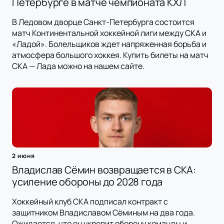
Петербурге в матче чемпионата КХЛ
В Ледовом дворце Санкт-Петербурга состоится
матч Континентальной хоккейной лиги между СКА и
«Ладой». Болельщиков ждет напряженная борьба и
атмосфера большого хоккея. Купить билеты на матч
СКА — Лада можно на нашем сайте.
2 июня
Владислав Сёмин возвращается в СКА:
усиление обороны до 2028 года
Хоккейный клуб СКА подписал контракт с
защитником Владиславом Сёминым на два года.
Ожидается, что он укрепит оборону команды и