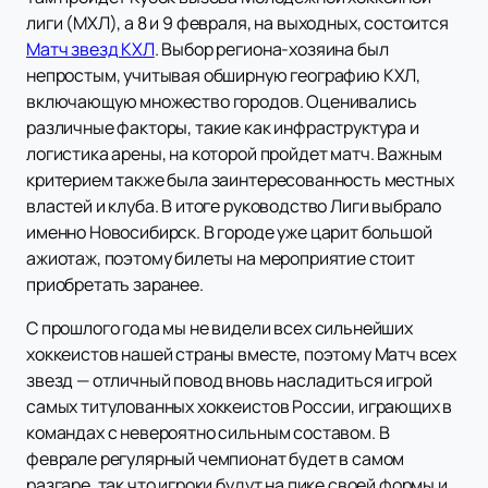
лиги (МХЛ), а 8 и 9 февраля, на выходных, состоится
Матч звезд КХЛ
. Выбор региона-хозяина был
непростым, учитывая обширную географию КХЛ,
включающую множество городов. Оценивались
различные факторы, такие как инфраструктура и
логистика арены, на которой пройдет матч. Важным
критерием также была заинтересованность местных
властей и клуба. В итоге руководство Лиги выбрало
именно Новосибирск. В городе уже царит большой
ажиотаж, поэтому билеты на мероприятие стоит
приобретать заранее.
С прошлого года мы не видели всех сильнейших
хоккеистов нашей страны вместе, поэтому Матч всех
звезд — отличный повод вновь насладиться игрой
самых титулованных хоккеистов России, играющих в
командах с невероятно сильным составом. В
феврале регулярный чемпионат будет в самом
разгаре, так что игроки будут на пике своей формы и