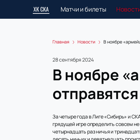
ХК СКА
Матчи и билеты
Новост
Главная
Новости
В ноябре «армей
28 сентября 2024
В ноябре «
отправятся 
За четыре года в Лиге «Сибирь» и СКА
грядущей игре определить совсем не 
четырнадцать раз ничья и тринадцат
десять ничьих и девятнадцать проигр