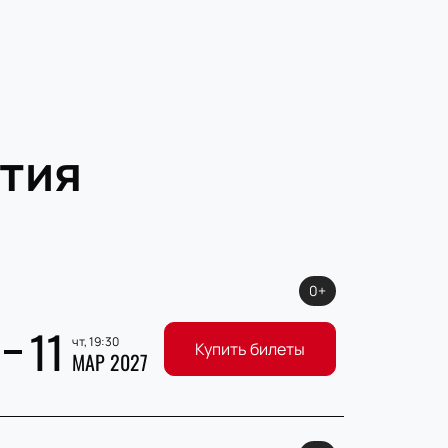
тия
0+
11
чт, 19:30
Купить билеты
МАР 2027