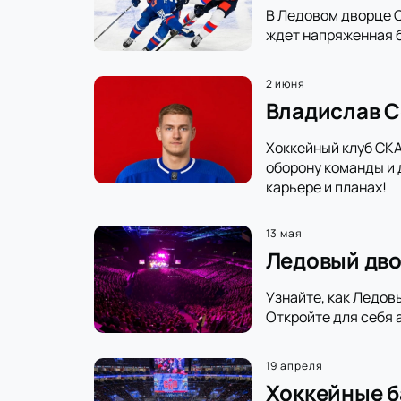
В Ледовом дворце С
ждет напряженная б
2 июня
Владислав С
Хоккейный клуб СКА
оборону команды и 
карьере и планах!
13 мая
Ледовый дво
Узнайте, как Ледов
Откройте для себя 
19 апреля
Хоккейные б