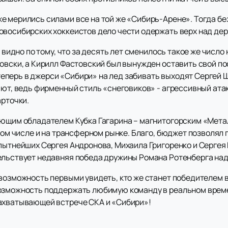
е мерились силами все на той же «Сибирь-Арене». Тогда бе
овосибирских хоккеистов дело чести одержать верх над де
о видно по тому, что за десять лет сменилось такое же числ
овски, а Кирилл Фастовский был вынужден оставить свой по
перь в джерси «Сибири» на лед забивать выходят Сергей 
ают, ведь фирменный стиль «снеговиков» - агрессивный ата
арточки.
ующим обладателем Кубка Гагарина – магнитогорским «Мета
 том числе и на трансферном рынке. Благо, бюджет позволял
опытнейших Сергея Андронова, Михаила Григоренко и Сергея
ельствует недавняя победа дружины Романа Ротенберга на
возможность первыми увидеть, кто же станет победителем в 
возможность поддержать любимую команду в реальном време
захватывающей встрече СКА и «Сибири»!