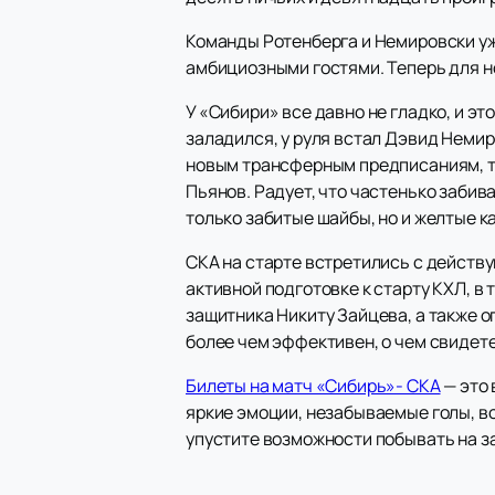
Команды Ротенберга и Немировски уж
амбициозными гостями. Теперь для н
У «Сибири» все давно не гладко, и эт
заладился, у руля встал Дэвид Немир
новым трансферным предписаниям, те
Пьянов. Радует, что частенько забив
только забитые шайбы, но и желтые к
СКА на старте встретились с действ
активной подготовке к старту КХЛ, в
защитника Никиту Зайцева, а также 
более чем эффективен, о чем свидет
Билеты на матч «Сибирь»- СКА
— это 
яркие эмоции, незабываемые голы, 
упустите возможности побывать на 