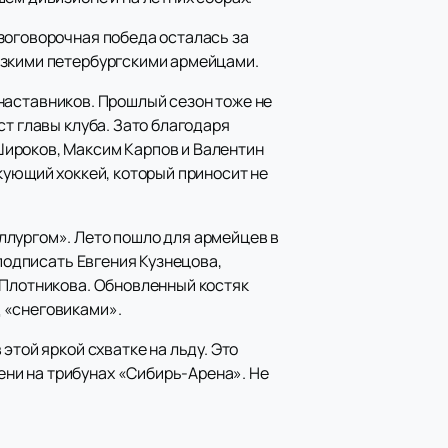
зоговорочная победа осталась за
рзкими петербургскими армейцами.
о наставников. Прошлый сезон тоже не
ст главы клуба. Зато благодаря
Широков, Максим Карпов и Валентин
кующий хоккей, который приносит не
ллургом». Лето пошло для армейцев в
 подписать Евгения Кузнецова,
 Плотникова. Обновленный костяк
д «снеговиками».
этой яркой схватке на льду. Это
ни на трибунах «Сибирь-Арена». Не