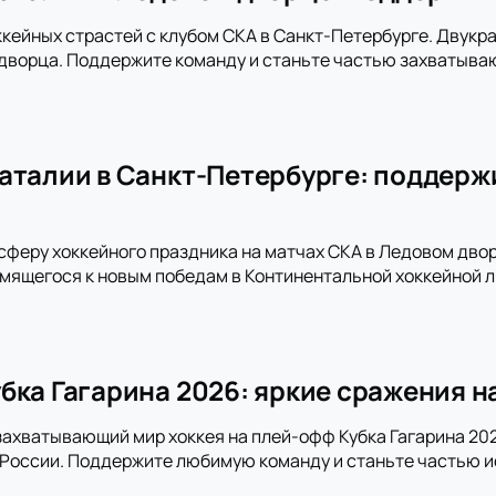
ккейных страстей с клубом СКА в Санкт-Петербурге. Двукра
дворца. Поддержите команду и станьте частью захватыва
аталии в Санкт-Петербурге: поддержи
сферу хоккейного праздника на матчах СКА в Ледовом дво
емящегося к новым победам в Континентальной хоккейной л
бка Гагарина 2026: яркие сражения н
захватывающий мир хоккея на плей-офф Кубка Гагарина 202
 России. Поддержите любимую команду и станьте частью и