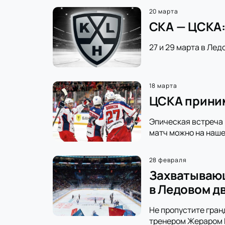
20 марта
СКА — ЦСКА:
27 и 29 марта в Лед
18 марта
ЦСКА приним
Эпическая встреча 
матч можно на наше
28 февраля
Захватывающ
в Ледовом д
Не пропустите гран
тренером Жераром Г