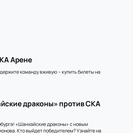
СКА Арене
ддержите команду вживую – купить билеты на
айские драконы» против СКА
рбурга! «Шанхайские драконы» с новым
онова. Кто выйдет победителем? Узнайте на