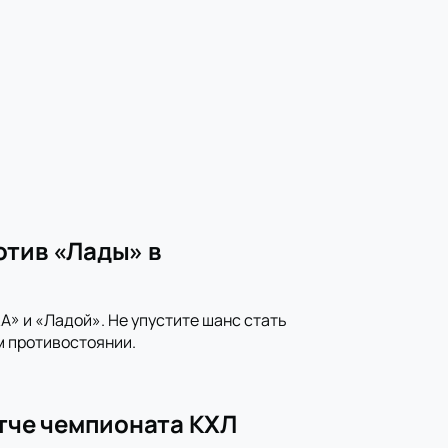
отив «Лады» в
» и «Ладой». Не упустите шанс стать
м противостоянии.
атче чемпионата КХЛ