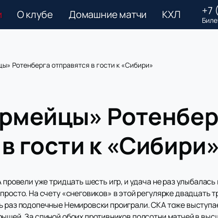
+7 
и
О клубе
Домашние матчи
КХЛ
Биле
цы» Ротенберга отправятся в гости к «Сибири»
армейцы» Ротенбер
в гости к «Сибири
 провели уже тридцать шесть игр, и удача не раз улыбалась и
просто. На счету «снеговиков» в этой регулярке двадцать т
ь раз подопечные Немировски проиграли. СКА тоже выступае
ышей. За спиной обоих противников полсотни матчей в высш