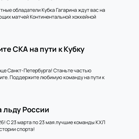
тные обладатели Кубка Гагарина ждут вас на
ющих матчей Континентальной хоккейной
те СКА на пути к Кубку
рце Санкт-Петербурга! Станьте частью
иге. Поддержите любимую команду на пути к
а льду России
6! С 23 марта по 23 мая лучшие команды КХЛ
стории спорта!