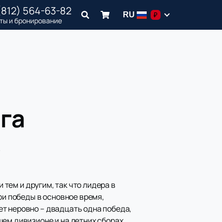
(812) 564-63-82
RU
₽
ты и бронирование
га
»
 тем и другим, так что лидера в
ри победы в основное время,
т неровно – двадцать одна победа,
ем дивизионе и на летних сборах.