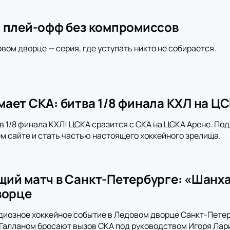
 плей-офф без компромиссов
овом дворце — серия, где уступать никто не собирается.
ает СКА: битва 1/8 финала КХЛ на Ц
в 1/8 финала КХЛ! ЦСКА сразится с СКА на ЦСКА Арене. По
м сайте и стать частью настоящего хоккейного зрелища.
ий матч в Санкт-Петербурге: «Шанх
ворце
диозное хоккейное событие в Ледовом дворце Санкт-Пете
алланом бросают вызов СКА под руководством Игоря Лари