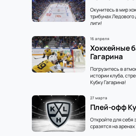
Окунитесь в мир хо
трибунах Ледового 
лиги!
16 апреля
Хоккейные б
Гагарина
Погрузитесь в атмо
истории клуба, стр
Кубку Гагарина!
27 марта
Плей-офф Ку
Откройте для себя 
сразятся на аренах