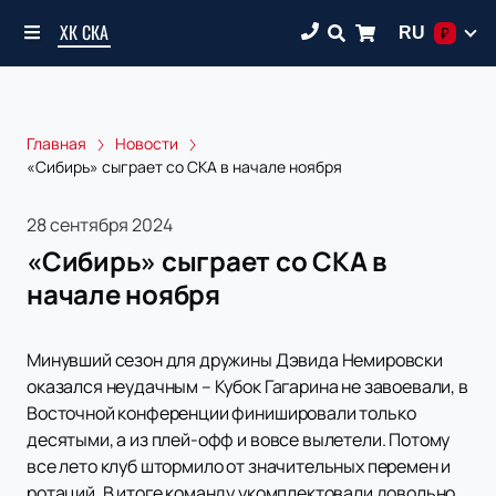
ХК СКА
RU
₽
Главная
Новости
«Сибирь» сыграет со СКА в начале ноября
28 сентября 2024
«Сибирь» сыграет со СКА в
начале ноября
Минувший сезон для дружины Дэвида Немировски
оказался неудачным – Кубок Гагарина не завоевали, в
Восточной конференции финишировали только
десятыми, а из плей-офф и вовсе вылетели. Потому
все лето клуб штормило от значительных перемен и
ротаций. В итоге команду укомплектовали довольно