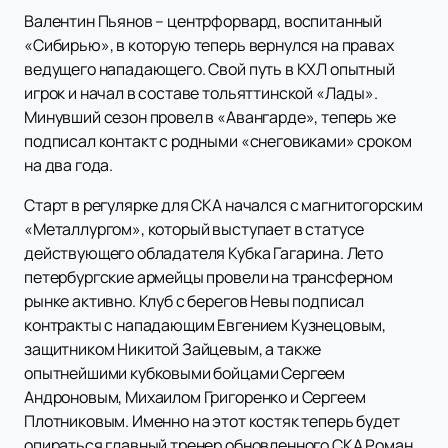
Валентин Пьянов – центрфорвард, воспитанный
«Сибирью», в которую теперь вернулся на правах
ведущего нападающего. Свой путь в КХЛ опытный
игрок и начал в составе тольяттинской «Лады».
Минувший сезон провел в «Авангарде», теперь же
подписал контакт с родными «снеговиками» сроком
на два года.
Старт в регулярке для СКА начался с магнитогорским
«Металлургом», который выступает в статусе
действующего обладателя Кубка Гагарина. Лето
петербургские армейцы провели на трансферном
рынке активно. Клуб с берегов Невы подписал
контракты с нападающим Евгением Кузнецовым,
защитником Никитой Зайцевым, а также
опытнейшими кубковыми бойцами Сергеем
Андроновым, Михаилом Григоренко и Сергеем
Плотниковым. Именно на этот костяк теперь будет
опираться главный тренер обновленного СКА Роман