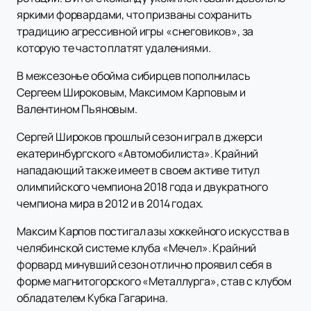
яркими форвардами, что призваны сохранить
традицию агрессивной игры «снеговиков», за
которую те часто платят удалениями.
В межсезонье обойма сибирцев пополнилась
Сергеем Широковым, Максимом Карповым и
Валентином Пьяновым.
Сергей Широков прошлый сезон играл в джерси
екатеринбургского «Автомобилиста». Крайний
нападающий также имеет в своем активе титул
олимпийского чемпиона 2018 года и двукратного
чемпиона мира в 2012 и в 2014 годах.
Максим Карпов постигал азы хоккейного искусства в
челябинской системе клуба «Мечел». Крайний
форвард минувший сезон отлично проявил себя в
форме магнитогорского «Металлурга», став с клубом
обладателем Кубка Гагарина.