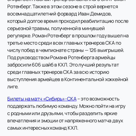
Ротенберг. Также в этом сезоне в строй вернется
восемнадцатилетний форвард Иван Демидов,
который долгое время проходил реабилитацию после
серьезной травмы, полученной в минувшей
регулярке. Роман Ротенберг в прошлом году вышел на
третье место среди всех главных тренеров СКА по
числу побед в чемпионате страны — 126 выигрышей.
Под руководством Романа Ротенберга армейцы
забросили 606 шайб в КХЛ. Это лучший результат
среди главных тренеров СКА за всю историю
выступления армейцев в Континентальной хоккейной
лиге.
Билеты на матч «Сибирь»-СКА
– это возможность
поддержать любимую команду. Можно пойти на игру
с родными или друзьями, чтобы разделить яркие
впечатления и эмоции от напряженного матча двух
самых интересных команд КХЛ.