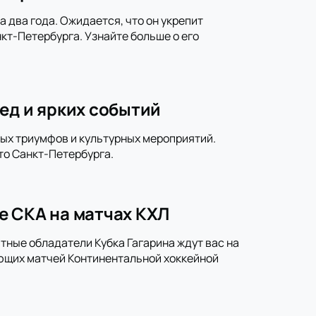
 два года. Ожидается, что он укрепит
кт-Петербурга. Узнайте больше о его
ед и ярких событий
ных триумфов и культурных мероприятий.
то Санкт-Петербурга.
е СКА на матчах КХЛ
тные обладатели Кубка Гагарина ждут вас на
ющих матчей Континентальной хоккейной