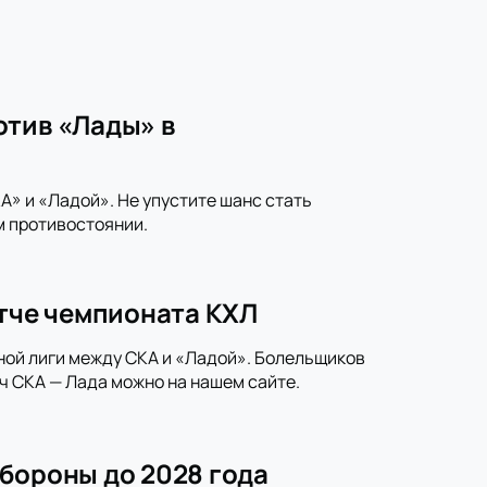
отив «Лады» в
» и «Ладой». Не упустите шанс стать
м противостоянии.
атче чемпионата КХЛ
ной лиги между СКА и «Ладой». Болельщиков
ч СКА — Лада можно на нашем сайте.
бороны до 2028 года