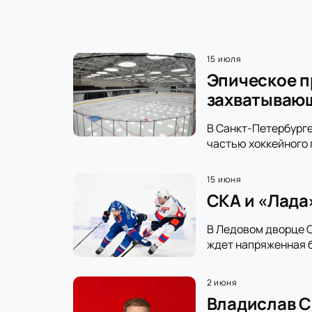
15 июля
Эпическое п
захватываю
В Санкт-Петербурге
частью хоккейного 
15 июня
СКА и «Лада
В Ледовом дворце С
ждет напряженная б
2 июня
Владислав С