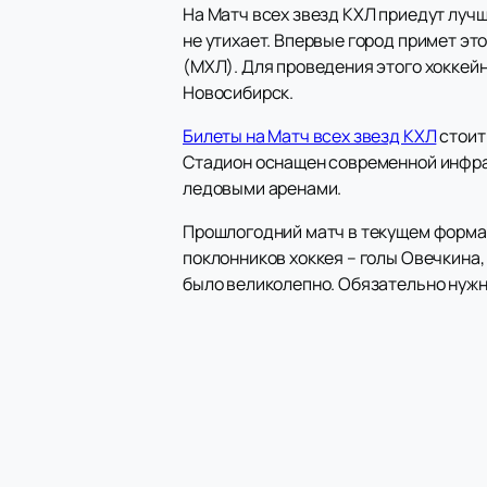
На Матч всех звезд КХЛ приедут луч
не утихает. Впервые город примет эт
(МХЛ). Для проведения этого хоккейн
Новосибирск.
Билеты на Матч всех звезд КХЛ
стоит
Стадион оснащен современной инфрас
ледовыми аренами.
Прошлогодний матч в текущем формат
поклонников хоккея – голы Овечкина,
было великолепно. Обязательно нужн