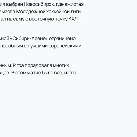
ния выбран Новосибирск, где ажиотаж
к вызова Молодежной хоккейной лиги
пал на самую восточную точку КХЛ –
льной «Сибирь-Арене» ограничено.
оспособным с лучшими европейскими
нным. Игра порадовала многих
ев. В этом матче было всё, и это