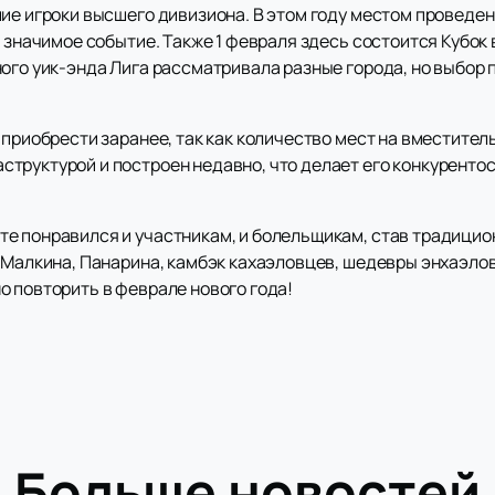
шие игроки высшего дивизиона. В этом году местом проведе
о значимое событие. Также 1 февраля здесь состоится Кубо
ого уик-энда Лига рассматривала разные города, но выбор 
 приобрести заранее, так как количество мест на вместите
труктурой и построен недавно, что делает его конкурент
е понравился и участникам, и болельщикам, став традицио
 Малкина, Панарина, камбэк кахаэловцев, шедевры энхаэловц
о повторить в феврале нового года!
Больше новостей