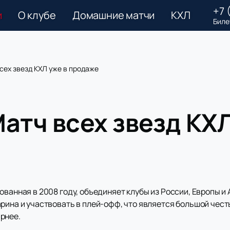
+7 
и
О клубе
Домашние матчи
КХЛ
Биле
сех звезд КХЛ уже в продаже
атч всех звезд КХЛ
ванная в 2008 году, объединяет клубы из России, Европы и 
рина и участвовать в плей-офф, что является большой чест
рнее.