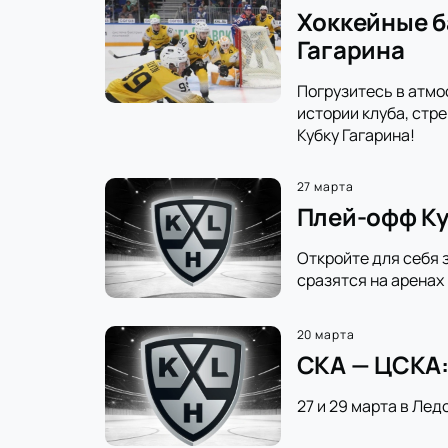
Хоккейные б
Гагарина
Погрузитесь в атмо
истории клуба, стр
Кубку Гагарина!
27 марта
Плей-офф Ку
Откройте для себя 
сразятся на аренах
20 марта
СКА — ЦСКА:
27 и 29 марта в Лед