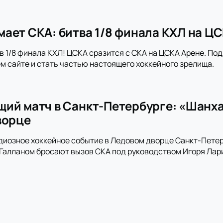
ает СКА: битва 1/8 финала КХЛ на Ц
в 1/8 финала КХЛ! ЦСКА сразится с СКА на ЦСКА Арене. По
м сайте и стать частью настоящего хоккейного зрелища.
ий матч в Санкт-Петербурге: «Шанх
ворце
диозное хоккейное событие в Ледовом дворце Санкт-Пете
алланом бросают вызов СКА под руководством Игоря Лари