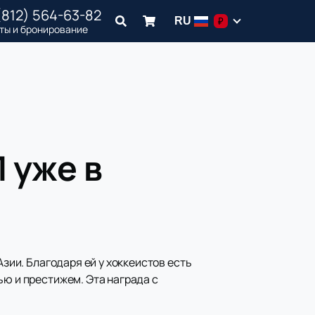
(812) 564-63-82
RU
₽
ты и бронирование
 уже в
Азии. Благодаря ей у хоккеистов есть
ью и престижем. Эта награда с