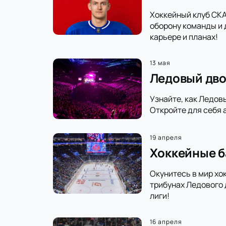
Хоккейный клуб СКА
оборону команды и 
карьере и планах!
13 мая
Ледовый дво
Узнайте, как Ледов
Откройте для себя 
19 апреля
Хоккейные б
Окунитесь в мир хо
трибунах Ледового 
лиги!
16 апреля