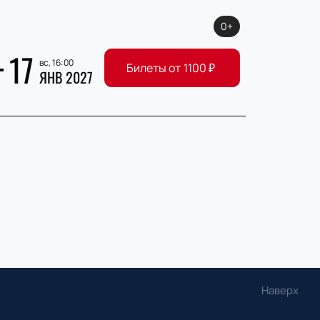
0+
17
вс, 16:00
Билеты от
1100
₽
ЯНВ 2027
Наверх