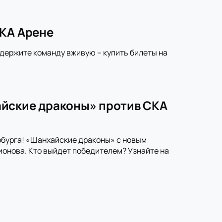
СКА Арене
ддержите команду вживую – купить билеты на
айские драконы» против СКА
рбурга! «Шанхайские драконы» с новым
онова. Кто выйдет победителем? Узнайте на