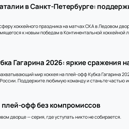
аталии в Санкт-Петербурге: поддержи
сферу хоккейного праздника на матчах СКА в Ледовом дво
емящегося к новым победам в Континентальной хоккейной л
бка Гагарина 2026: яркие сражения н
захватывающий мир хоккея на плей-офф Кубка Гагарина 202
 России. Поддержите любимую команду и станьте частью и
 плей-офф без компромиссов
овом дворце — серия, где уступать никто не собирается.