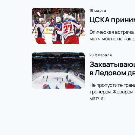
18 марта
ЦСКА приним
Эпическая встреча 
матч можно на наше
28 февраля
Захватывающ
в Ледовом д
Не пропустите гран
тренером Жераром Г
матче!