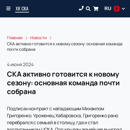
ХК СКА
RU
₽
Главная
Новости
СКА активно готовится к новому сезону: основная команда
почти собрана
4 июня 2024
СКА активно готовится к новому
сезону: основная команда почти
собрана
Подписан контракт с нападающим Михаилом
Григоренко. Уроженец Хабаровска, Григоренко рано
перебрался с семьей в столицу, где и стал
воспитанником ЦСКА. Под крылом армейцев выиграл