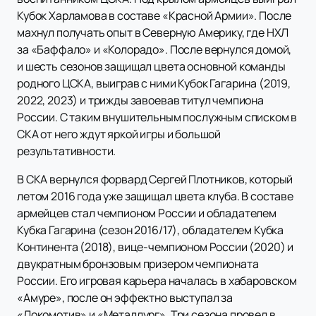
Кубок Харламова в составе «Красной Армии». После
махнул получать опыт в Северную Америку, где НХЛ
за «Баффало» и «Колорадо». После вернулся домой,
и шесть сезонов защищал цвета основной команды
родного ЦСКА, выиграв с ними Кубок Гагарина (2019,
2022, 2023) и трижды завоевав титул чемпиона
России. С таким внушительным послужным списком в
СКА от него ждут яркой игры и большой
результативности.
В СКА вернулся форвард Сергей Плотников, который
летом 2016 года уже защищал цвета клуба. В составе
армейцев стал чемпионом России и обладателем
Кубка Гагарина (сезон 2016/17), обладателем Кубка
Континента (2018), вице-чемпионом России (2020) и
двукратным бронзовым призером чемпионата
России. Его игровая карьера началась в хабаровском
«Амуре», после он эффектно выступал за
«Локомотив» и «Металлург». Три сезона провел в