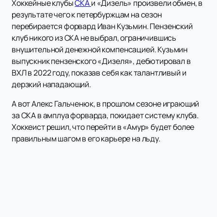
Хоккейные клубы
СКА
и «Дизель» произвели обмен, в
результате чего к петербуржцам на сезон
перебирается форвард Иван Кузьмин. Пензенский
клуб никого из СКА не выбрал, ограничившись
внушительной денежной компенсацией. Кузьмин
выпускник пензенского «Дизеля», дебютировал в
ВХЛ в 2022 году, показав себя как талантливый и
дерзкий нападающий.
А вот Алекс Гальченюк, в прошлом сезоне играющий
за СКА в амплуа форварда, покидает систему клуба.
Хоккеист решил, что перейти в «Амур» будет более
правильным шагом в его карьере на льду.