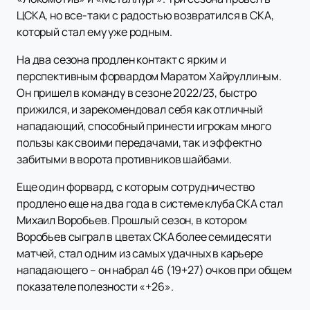
ЦСКА, но все-таки с радостью возвратился в СКА,
который стал ему уже родным.
На два сезона продлен контакт с ярким и
перспективным форвардом Маратом Хайруллиным.
Он пришел в команду в сезоне 2022/23, быстро
прижился, и зарекомендовал себя как отличный
нападающий, способный принести игрокам много
пользы как своими передачами, так и эффектно
забитыми в ворота противников шайбами.
Еще один форвард, с которым сотрудничество
продлено еще на два года в системе клуба СКА стал
Михаил Воробьев. Прошлый сезон, в котором
Воробьев сыграл в цветах СКА более семидесяти
матчей, стал одним из самых удачных в карьере
нападающего – он набрал 46 (19+27) очков при общем
показателе полезности «+26».