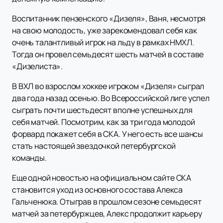
Воспитанник пензенского «Дизеля», Ваня, несмотря
на свою молодость, уже зарекомендовал себя как
очень талантливый игрок на льду в рамках НМХЛ.
Тогда он провел семьдесят шесть матчей в составе
«Дизелиста».
В ВХЛ во взрослом хоккее игроком «Дизеля» сыграл
два года назад осенью. Во Всероссийской лиге успел
сыграть почти шестьдесят вполне успешных для
себя матчей. Посмотрим, как за три года молодой
форвард покажет себя в СКА. У него есть все шансы
стать настоящей звездочкой петербургской
команды.
Еще одной новостью на официальном сайте СКА
становится уход из основного состава Алекса
Гальченюка. Отыграв в прошлом сезоне семьдесят
матчей за петербуржцев, Алекс продолжит карьеру