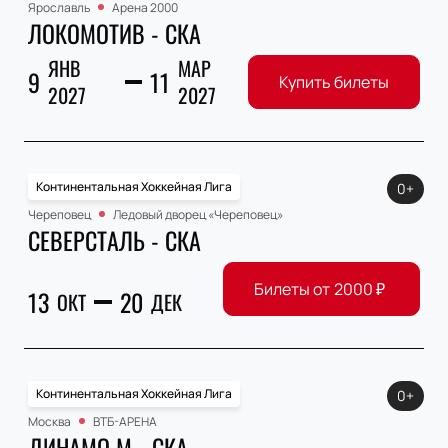
Ярославль
Арена 2000
ЛОКОМОТИВ - СКА
ЯНВ
МАР
9
11
Купить билеты
2027
2027
Континентальная Хоккейная Лига
0+
Череповец
Ледовый дворец «Череповец»
СЕВЕРСТАЛЬ - СКА
Билеты от
2000
₽
13
20
ОКТ
ДЕК
Континентальная Хоккейная Лига
0+
Москва
ВТБ-АРЕНА
ДИНАМО М - СКА