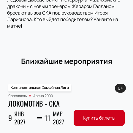
драконы» с новым тренером Жераром Галланом
бросают вызов СКА под руководством Игоря
Ларионова. Кто выйдет победителем? Узнайте на
матче!
Ближайшие мероприятия
Континентальная Хоккейная Лига
0+
Ярославль
Арена 2000
ЛОКОМОТИВ - СКА
ЯНВ
МАР
9
11
Купить билеты
2027
2027