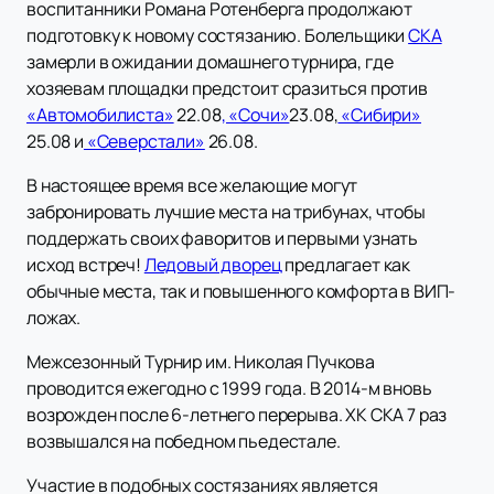
воспитанники Романа Ротенберга продолжают
подготовку к новому состязанию. Болельщики
СКА
замерли в ожидании домашнего турнира, где
хозяевам площадки предстоит сразиться против
«Автомобилиста»
22.08
, «Сочи»
23.08,
«Сибири»
25.08 и
«Северстали»
26.08.
В настоящее время все желающие могут
забронировать лучшие места на трибунах, чтобы
поддержать своих фаворитов и первыми узнать
исход встреч!
Ледовый дворец
предлагает как
обычные места, так и повышенного комфорта в ВИП-
ложах.
Межсезонный Турнир им. Николая Пучкова
проводится ежегодно с 1999 года. В 2014-м вновь
возрожден после 6-летнего перерыва. ХК СКА 7 раз
возвышался на победном пьедестале.
Участие в подобных состязаниях является