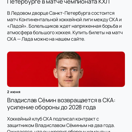
Петербурге в матче чемпионата КХЛ
В Ледовом дворце Санкт-Петербурга состоится
матч Континентальной хоккейной лиги между СКА и
«Ладой». Болельщиков ждет напряженная борьба и
атмосфера большого хоккея. Купить билеты на матч
СКА — Лада можно на нашем сайте.
2 июня
Владислав Сёмин возвращается в СКА:
усиление обороны до 2028 года
Хоккейный клуб СКА подписал контракт с
защитником Владиславом Сёминым на два года.
Ожидается, что он укрепит оборону команды и