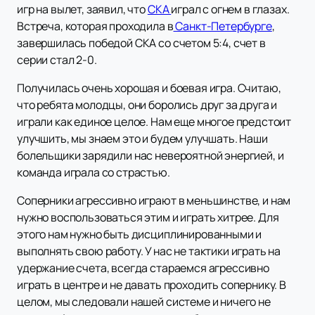
игр на вылет, заявил, что
СКА
играл с огнем в глазах.
Встреча, которая проходила в
Санкт-Петербурге
,
завершилась победой СКА со счетом 5:4, счет в
серии стал 2-0.
Получилась очень хорошая и боевая игра. Считаю,
что ребята молодцы, они боролись друг за друга и
играли как единое целое. Нам еще многое предстоит
улучшить, мы знаем это и будем улучшать. Наши
болельщики зарядили нас невероятной энергией, и
команда играла со страстью.
Соперники агрессивно играют в меньшинстве, и нам
нужно воспользоваться этим и играть хитрее. Для
этого нам нужно быть дисциплинированными и
выполнять свою работу. У нас не тактики играть на
удержание счета, всегда стараемся агрессивно
играть в центре и не давать проходить сопернику. В
целом, мы следовали нашей системе и ничего не