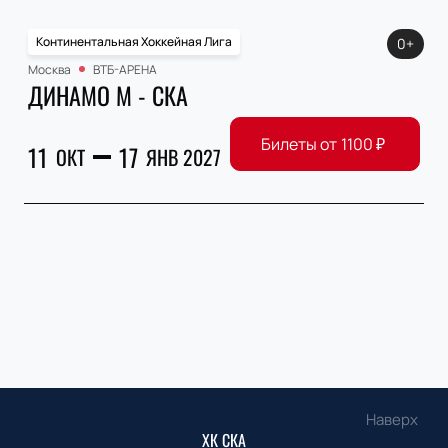
Континентальная Хоккейная Лига
0+
Москва
ВТБ-АРЕНА
ДИНАМО М - СКА
Билеты от
1100
₽
11
17
ОКТ
ЯНВ 2027
Наверх
ХК СКА