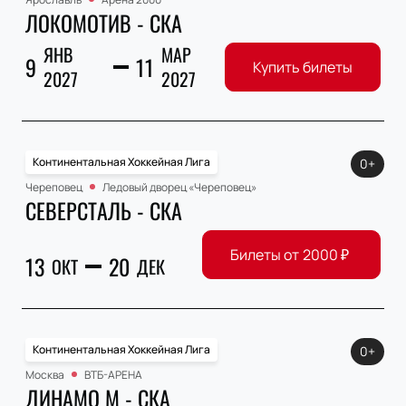
ЛОКОМОТИВ - СКА
ЯНВ
МАР
9
11
Купить билеты
2027
2027
Континентальная Хоккейная Лига
0+
Череповец
Ледовый дворец «Череповец»
СЕВЕРСТАЛЬ - СКА
Билеты от
2000
₽
13
20
ОКТ
ДЕК
Континентальная Хоккейная Лига
0+
Москва
ВТБ-АРЕНА
ДИНАМО М - СКА