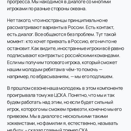
прогресса. Мы находимся в диалоге со многими
игроками по разные стороны океана.
Нет такого, что иностранцы принципиально не
рассматривают варианты в России. Есть контакт,
есть диалог. Все общаются без проблем. Тут такой
момент: кто хочет приехать в Россию, его ничто не
остановит. Как видите, иностранные игроки всё равно
подписывают контракты с российскими командами.
Если мы получим топового игрока, который сможет
нашим молодым ребятам в чём-то помочь —
например, по вбрасываниям, — мы его подпишем.
В прошлом сезоне наша молодежь в этом компоненте
проигрывала тому же ЦСКА. Понятно, что мы и так
будем работать над этим, но если будет сильный
игрок, которого мы сможем привезти, конечно мы его
привезем. Мы в диалоге с несколькими такими
хоккеистами, но фамилии я, естественно, называть
не буду, – сказал главный тренер СКА.