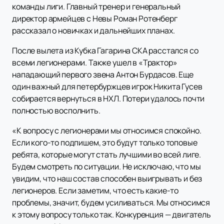
команды лиги. Главный тренер и генеральный
директор армейцев с Невы Роман Ротенберг
рассказал о новичках и дальнейших планах.
После вылета из Кубка Гагарина СКА расстался со
всеми легионерами. Также ушел в «Трактор»
нападающий первого звена Антон Бурдасов. Еще
один важный для петербуржцев игрок Никита Гусев
собирается вернуться в НХЛ. Потери удалось почти
полностью восполнить.
«К вопросу с легионерами мы относимся спокойно.
Если кого-то подпишем, это будут только топовые
ребята, которые могут стать лучшими во всей лиге.
Будем смотреть по ситуации. Не исключаю, что мы
увидим, что наш состав способен выигрывать и без
легионеров. Если заметим, что есть какие-то
проблемы, значит, будем усиливаться. Мы относимся
к этому вопросу только так. Конкуренция — двигатель